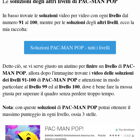
soluzioni degli altri livelli di PAC-MAN POP
Le
soluzioni
livello
In basso trovate le
video per video con ogni
dal
91
100
soluzioni
altri livelli
numero
al
, mentre per le
degli
, ecco la
mia raccolta:
Soluzioni PAC-MAN POP - tutti i livelli
finire
livello
PAC-
Detto ciò, se vi serve giusto un aiutino per
un
di
MAN POP
video delle soluzioni
, allora dopo l'immagine trovate i
dei livelli 91-100
PAC-MAN POP
di
e attenzione in modo
livello 99
livello 100
particolare al
ed al
, dove è bene fare la mossa
giusta per superare il quadro senza perdere troppo tempo.
Nota
soluzioni
PAC-MAN POP
: con queste
di
potrai ottenere il
massimo punteggio in ogni livello, ossia 3 stelle.