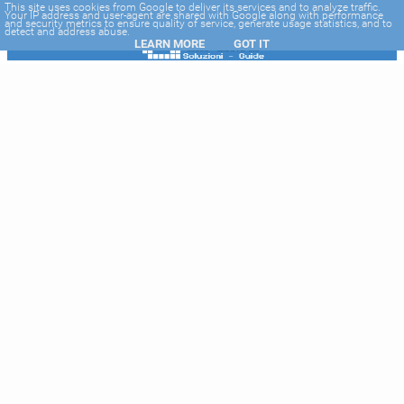
-->
This site uses cookies from Google to deliver its services and to analyze traffic.
Your IP address and user-agent are shared with Google along with performance
and security metrics to ensure quality of service, generate usage statistics, and to
detect and address abuse.
LEARN MORE
GOT IT