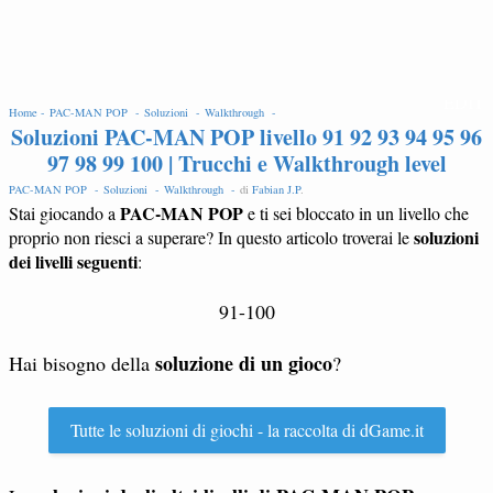
EDIT
Home -
PAC-MAN POP -
Soluzioni -
Walkthrough -
Soluzioni PAC-MAN POP livello 91 92 93 94 95 96
97 98 99 100 | Trucchi e Walkthrough level
PAC-MAN POP -
Soluzioni -
Walkthrough -
di
Fabian J.P
.
PAC-MAN POP
Stai giocando a
e ti sei bloccato in un livello che
soluzioni
proprio non riesci a superare? In questo articolo troverai le
dei livelli seguenti
:
91-100
soluzione di un gioco
Hai bisogno della
?
Tutte le soluzioni di giochi - la raccolta di dGame.it