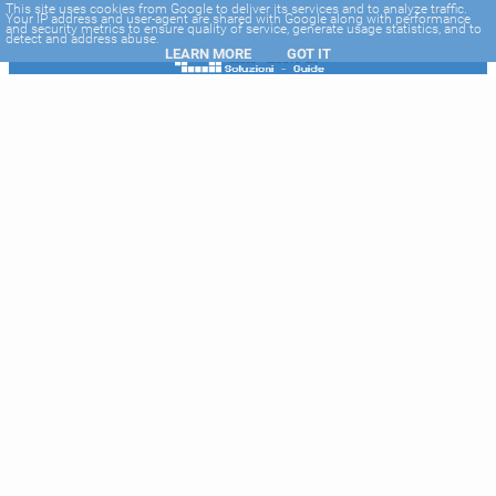
-->
This site uses cookies from Google to deliver its services and to analyze traffic.
Your IP address and user-agent are shared with Google along with performance
and security metrics to ensure quality of service, generate usage statistics, and to
detect and address abuse.
LEARN MORE
GOT IT