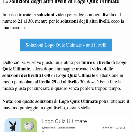
soluzioni degli altri livelli di Logo Quiz Ultimate
Le
soluzioni
livello
In basso trovate le
video per video con ogni
dal
21
30
soluzioni
altri livelli
numero
al
, mentre per le
degli
, ecco la
mia raccolta:
Soluzioni Logo Quiz Ultimate - tutti i livelli
finire
livello
Logo
Detto ciò, se vi serve giusto un aiutino per
un
di
Quiz Ultimate
video delle
, allora dopo l'immagine trovate i
soluzioni dei livelli 21-30
Logo Quiz Ultimate
di
e attenzione in
livello 29
livello 30
modo particolare al
ed al
, dove è bene fare la
mossa giusta per superare il quadro senza perdere troppo tempo.
Nota
soluzioni
Logo Quiz Ultimate
: con queste
di
potrai ottenere il
massimo punteggio in ogni livello, ossia 3 stelle.