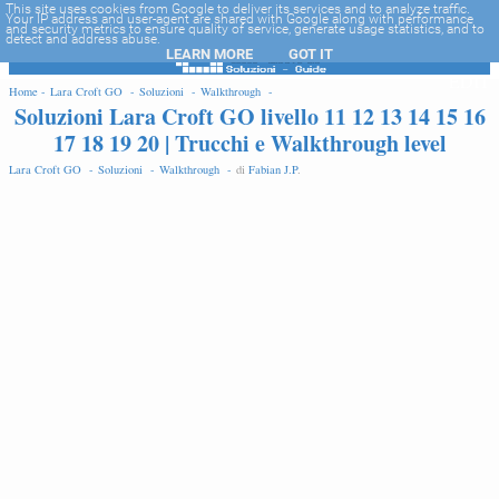
-->
This site uses cookies from Google to deliver its services and to analyze traffic.
Your IP address and user-agent are shared with Google along with performance
and security metrics to ensure quality of service, generate usage statistics, and to
detect and address abuse.
LEARN MORE
GOT IT
EDIT
Home -
Lara Croft GO -
Soluzioni -
Walkthrough -
Soluzioni Lara Croft GO livello 11 12 13 14 15 16
17 18 19 20 | Trucchi e Walkthrough level
Lara Croft GO -
Soluzioni -
Walkthrough -
di
Fabian J.P
.