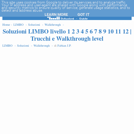
-->
This site uses cookies from Google to deliver its services and to analyze traffic.
Your IP address and user-agent are shared with Google along with performance
and security metrics to ensure quality of service, generate usage statistics, and to
detect and address abuse.
LEARN MORE
GOT IT
EDIT
Home -
LIMBO -
Soluzioni -
Walkthrough -
Soluzioni LIMBO livello 1 2 3 4 5 6 7 8 9 10 11 12 |
Trucchi e Walkthrough level
LIMBO -
Soluzioni -
Walkthrough -
di
Fabian J.P
.