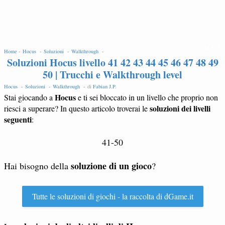
EDIT
Home -
Hocus -
Soluzioni -
Walkthrough -
Soluzioni Hocus livello 41 42 43 44 45 46 47 48 49
50 | Trucchi e Walkthrough level
Hocus -
Soluzioni -
Walkthrough -
di
Fabian J.P
.
Hocus
Stai giocando a
e ti sei bloccato in un livello che proprio non
soluzioni dei livelli
riesci a superare? In questo articolo troverai le
seguenti
:
41-50
soluzione di un gioco
Hai bisogno della
?
Tutte le soluzioni di giochi - la raccolta di dGame.it