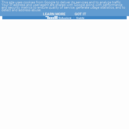
-->
This site uses cookies from Google to deliver its services and to analyze traffic.
Your IP address and user-agent are shared with Google along with performance
and security metrics to ensure quality of service, generate usage statistics, and to
detect and address abuse.
LEARN MORE
GOT IT