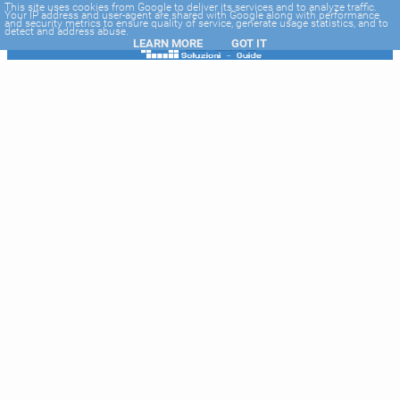
-->
This site uses cookies from Google to deliver its services and to analyze traffic.
Your IP address and user-agent are shared with Google along with performance
and security metrics to ensure quality of service, generate usage statistics, and to
detect and address abuse.
LEARN MORE
GOT IT