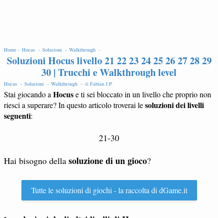
EDIT
Home -
Hocus -
Soluzioni -
Walkthrough -
Soluzioni Hocus livello 21 22 23 24 25 26 27 28 29
30 | Trucchi e Walkthrough level
Hocus -
Soluzioni -
Walkthrough -
di
Fabian J.P
.
Hocus
Stai giocando a
e ti sei bloccato in un livello che proprio non
soluzioni dei livelli
riesci a superare? In questo articolo troverai le
seguenti
:
21-30
soluzione di un gioco
Hai bisogno della
?
Tutte le soluzioni di giochi - la raccolta di dGame.it