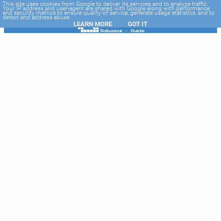
-->
This site uses cookies from Google to deliver its services and to analyze traffic.
Your IP address and user-agent are shared with Google along with performance
and security metrics to ensure quality of service, generate usage statistics, and to
detect and address abuse.
LEARN MORE
GOT IT