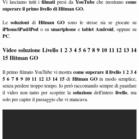
filmati
YouTube
come
Vi lasciamo tutti i
presi da
che mostrano
superare il primo livello di Hitman GO.
soluzioni
Hitman GO
Le
di
sono le stesse sia se giocate su
iPhone/iPad/iPod
smartphone
tablet
Android
o su
e
, oppure su
PC
.
Video soluzione Livello 1 2 3 4 5 6 7 8 9 10 11 12 13 14
15
Hitman GO
come superare il livello 1 2 3 4
Il primo filmato YouTube vi mostra
5 6 7 8 9 10 11 12 13 14 15
Hitman GO
di
in modo semplice,
senza perdere troppo tempo. Io però raccomando sempre di guardare
soluzione
livello
il video non tanto per scoprire la
dell'intero
, ma
solo per capire il passaggio che vi mancava.