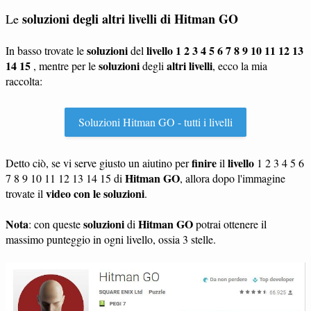
soluzioni degli altri livelli di
Hitman GO
Le
soluzioni
livello 1 2 3 4 5 6 7 8 9 10 11 12 13
In basso trovate le
del
14 15
soluzioni
altri livelli
, mentre per le
degli
, ecco la mia
raccolta:
Soluzioni Hitman GO - tutti i livelli
finire
livello
Detto ciò, se vi serve giusto un aiutino per
il
1 2 3 4 5 6
Hitman GO
7 8 9 10 11 12 13 14 15 di
, allora dopo l'immagine
video con le soluzioni
trovate il
.
Nota
soluzioni
Hitman GO
: con queste
di
potrai ottenere il
massimo punteggio in ogni livello, ossia 3 stelle.