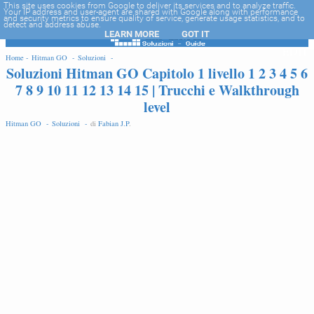
-->
This site uses cookies from Google to deliver its services and to analyze traffic.
Your IP address and user-agent are shared with Google along with performance
and security metrics to ensure quality of service, generate usage statistics, and to
detect and address abuse.
LEARN MORE
GOT IT
EDIT
Home -
Hitman GO -
Soluzioni -
Soluzioni Hitman GO Capitolo 1 livello 1 2 3 4 5 6
7 8 9 10 11 12 13 14 15 | Trucchi e Walkthrough
level
Hitman GO -
Soluzioni -
di
Fabian J.P
.