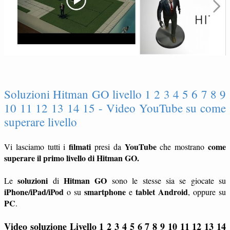
Soluzioni Hitman GO livello 1 2 3 4 5 6 7 8 9
10 11 12 13 14 15 - Video YouTube su come
superare livello
filmati
YouTube
come
Vi lasciamo tutti i
presi da
che mostrano
superare il primo livello di Hitman GO.
soluzioni
Hitman GO
Le
di
sono le stesse sia se giocate su
iPhone/iPad/iPod
smartphone
tablet
Android
o su
e
, oppure su
PC
.
Video soluzione Livello 1 2 3 4 5 6 7 8 9 10 11 12 13 14