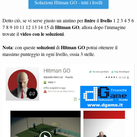
Soluzioni Hitman GO - tutti i livelli
finire
livello
Detto ciò, se vi serve giusto un aiutino per
il
1 2 3 4 5 6
Hitman GO
7 8 9 10 11 12 13 14 15 di
, allora dopo l'immagine
video con le soluzioni
trovate il
.
Nota
soluzioni
Hitman GO
: con queste
di
potrai ottenere il
massimo punteggio in ogni livello, ossia 3 stelle.