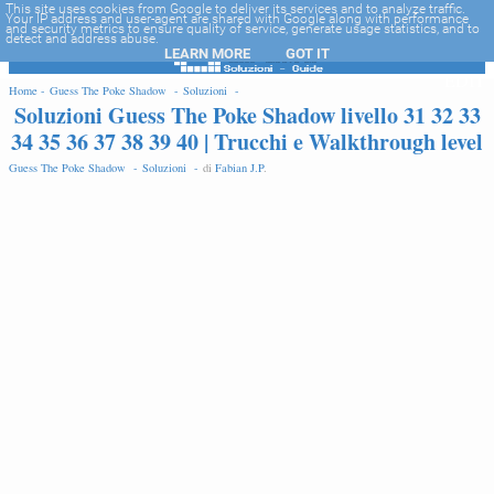
-->
This site uses cookies from Google to deliver its services and to analyze traffic.
Your IP address and user-agent are shared with Google along with performance
and security metrics to ensure quality of service, generate usage statistics, and to
detect and address abuse.
LEARN MORE
GOT IT
EDIT
Home -
Guess The Poke Shadow -
Soluzioni -
Soluzioni Guess The Poke Shadow livello 31 32 33
34 35 36 37 38 39 40 | Trucchi e Walkthrough level
Guess The Poke Shadow -
Soluzioni -
di
Fabian J.P
.