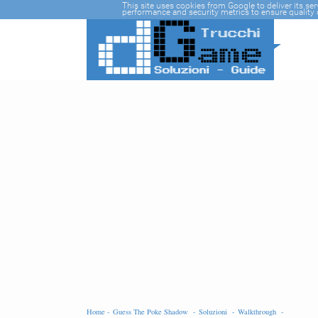
-->
This site uses cookies from Google to deliver its se
performance and security metrics to ensure quality o
Home -
Guess The Poke Shadow -
Soluzioni -
Walkthrough -