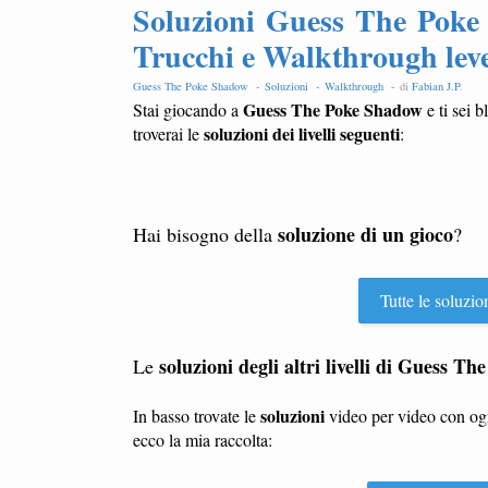
Soluzioni Guess The Poke S
Trucchi e Walkthrough lev
Guess The Poke Shadow -
Soluzioni -
Walkthrough -
di
Fabian J.P
.
Guess The Poke Shadow
Stai giocando a
e ti sei b
soluzioni dei livelli seguenti
troverai le
:
soluzione di un gioco
Hai bisogno della
?
Tutte le soluzio
soluzioni degli altri livelli di Guess T
Le
soluzioni
In basso trovate le
video per video con o
ecco la mia raccolta: