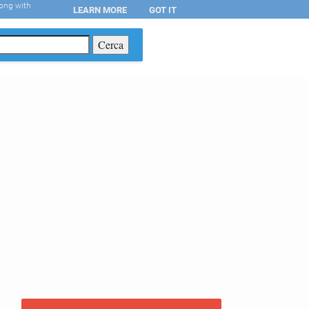
long with
LEARN MORE
GOT IT
T