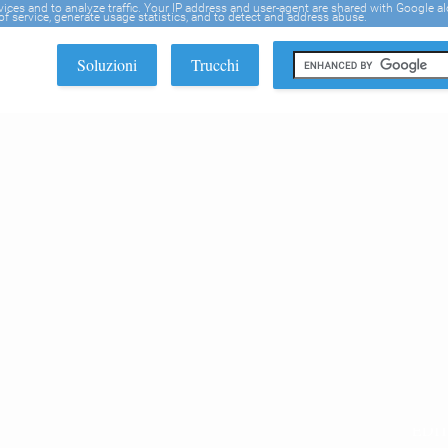
rvices and to analyze traffic. Your IP address and user-agent are shared with Google a
f service, generate usage statistics, and to detect and address abuse.
Soluzioni
Trucchi
EDI