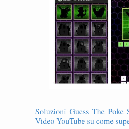
Soluzioni Guess The Poke S
Video YouTube su come super