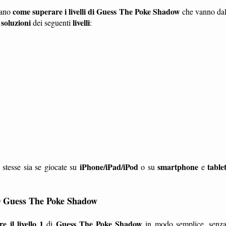
come superare i livelli di Guess The Poke Shadow
rano
che vanno da
soluzioni
livelli
e
dei seguenti
:
iPhone/iPad/iPod
smartphone
table
 stesse sia se giocate su
o su
e
 10 Guess The Poke Shadow
 il livello 1
Guess The Poke Shadow
di
in modo semplice, senz