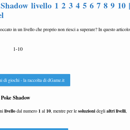
hadow livello 1 2 3 4 5 6 7 8 9 10 
el
loccato in un livello che proprio non riesci a superare? In questo articolo
1-10
ni di giochi - la raccolta di dGame.it
he Poke Shadow
livello
1
10
soluzioni
altri livelli
gni
dal numero
al
, mentre per le
degli
,