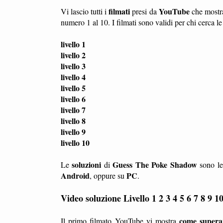
filmati
YouTube
Vi lascio tutti i
presi da
che most
numero 1 al 10. I filmati sono validi per chi cerca l
livello 1
livello 2
livello 3
livello 4
livello 5
livello 6
livello 7
livello 8
livello 9
livello 10
soluzioni
Guess The Poke Shadow
Le
di
sono le
Android
PC
, oppure su
.
Video soluzione Livello 1 2 3 4 5 6 7 8 9
come superare
Il primo filmato YouTube vi mostra