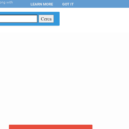
long with
LEARN MORE
GOT IT
T