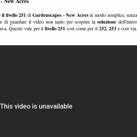
 - New Acres
il livello 251
Gardenscapes - New Acres
di
in modo semplice, senz
soluzione
 di guardare il video non tanto per scoprire la
dell'inter
livello 251
252
253
ava. Questo vale per il
così come per il
,
e così via