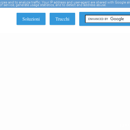
rvices and to analyze traffic. Your IP address and user-agent are shared with Google a
f service, generate usage statistics, and to detect and address abuse.
Soluzioni
Trucchi
EDI