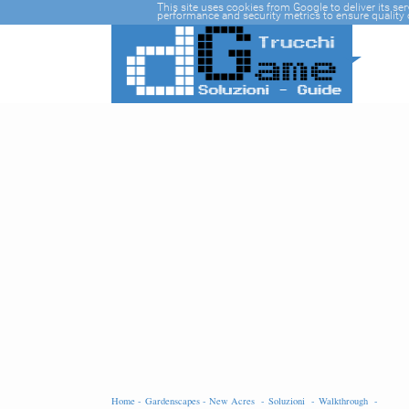
-->
This site uses cookies from Google to deliver its se
performance and security metrics to ensure quality o
Home -
Gardenscapes - New Acres -
Soluzioni -
Walkthrough -