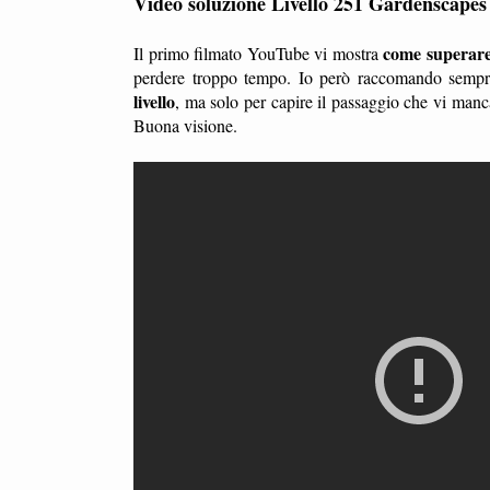
Video soluzione Livello 251 Gardenscapes
come superare 
Il primo filmato YouTube vi mostra
perdere troppo tempo. Io però raccomando sempre
livello
, ma solo per capire il passaggio che vi manc
Buona visione.