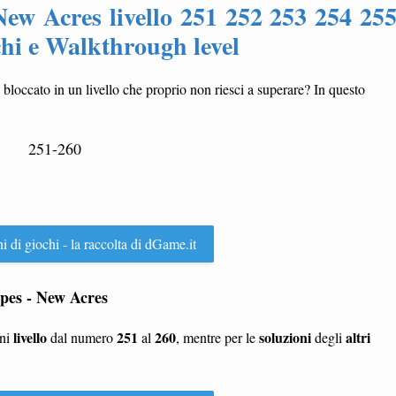
ew Acres livello 251 252 253 254 25
chi e Walkthrough level
i bloccato in un livello che proprio non riesci a superare? In questo
251-260
ni di giochi - la raccolta di dGame.it
capes - New Acres
livello
251
260
soluzioni
altri
gni
dal numero
al
, mentre per le
degli