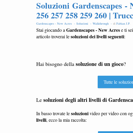
Soluzioni Gardenscapes - N
256 257 258 259 260 | Truc
Gardenscapes - New Acres -
Soluzioni -
Walkthrough -
di
Fabian J.P
.
Gardenscapes - New Acres
Stai giocando a
e ti se
soluzioni dei livelli seguenti
articolo troverai le
:
soluzione di un gioco
Hai bisogno della
?
Tutte le soluzio
soluzioni degli altri livelli di Gardens
Le
soluzioni
In basso trovate le
video per video con o
livelli
, ecco la mia raccolta: