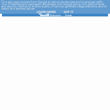
-->
This site uses cookies from Google to deliver its services and to analyze traffic.
Your IP address and user-agent are shared with Google along with performance
and security metrics to ensure quality of service, generate usage statistics, and to
detect and address abuse.
LEARN MORE
GOT IT