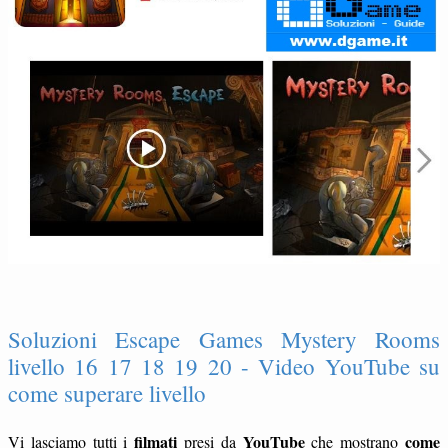
Soluzioni Escape Games Mystery Rooms
livello 16 17 18 19 20 - Video YouTube su
come superare livello
filmati
YouTube
come
Vi lasciamo tutti i
presi da
che mostrano