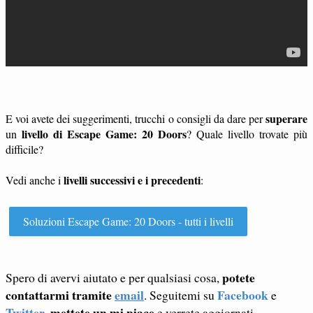
superare
E voi avete dei suggerimenti, trucchi o consigli da dare per
livello di Escape Game: 20 Doors
un
? Quale livello trovate più
difficile?
livelli successivi e i precedenti
Vedi anche i
:
Soluzioni Escape Game: 20 Doors - tutti i livelli
potete
Spero di avervi aiutato e per qualsiasi cosa,
contattarmi tramite
email
Facebook
. Seguitemi su
e
Twitter
mettete un mi piace
,
e verrete aggiornati