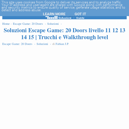
-->
This site uses cookies from Google to deliver its services and to analyze traffic.
Your IP address and user-agent are shared with Google along with performance
and security metrics to ensure quality of service, generate usage statistics, and to
detect and address abuse.
LEARN MORE
GOT IT
EDIT
Home -
Escape Game: 20 Doors -
Soluzioni -
Soluzioni Escape Game: 20 Doors livello 11 12 13
14 15 | Trucchi e Walkthrough level
Escape Game: 20 Doors -
Soluzioni -
di
Fabian J.P
.