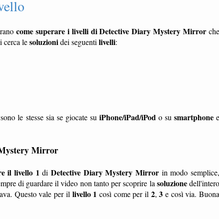
vello
come superare i livelli di Detective Diary Mystery Mirror
trano
ch
soluzioni
livelli
i cerca le
dei seguenti
:
iPhone/iPad/iPod
smartphone
sono le stesse sia se giocate su
o su
 Mystery Mirror
 il livello 1
Detective Diary Mystery Mirror
di
in modo semplice
soluzione
pre di guardare il video non tanto per scoprire la
dell'inter
livello 1
2
3
cava. Questo vale per il
così come per il
,
e così via. Buon