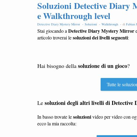
Soluzioni Detective Diary 
e Walkthrough level
Detective Diary Mystery Mirror -
Soluzioni -
Walkthrough -
di
Fabian J
Detective Diary Mystery Mirror
Stai giocando a
e
soluzioni dei livelli seguenti
articolo troverai le
:
soluzione di un gioco
Hai bisogno della
?
Tutte le soluzio
soluzioni degli altri livelli di Detecti
Le
soluzioni
In basso trovate le
video per video con o
ecco la mia raccolta: