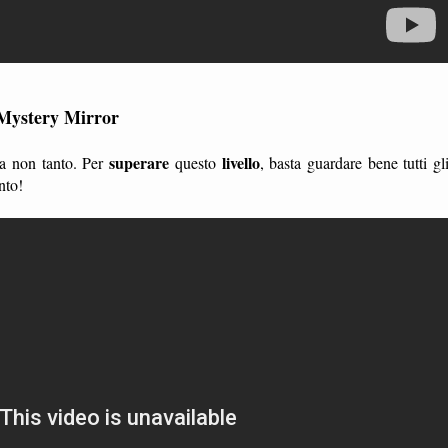
 Mystery Mirror
superare
livello
ma non tanto. Per
questo
, basta guardare bene tutti gl
nto!