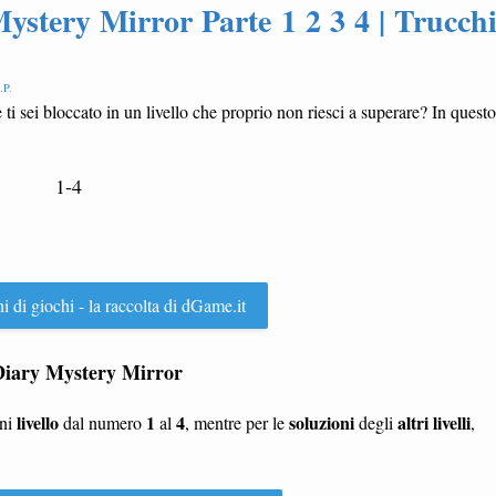
Mystery Mirror Parte 1 2 3 4 | Trucch
.P
.
 ti sei bloccato in un livello che proprio non riesci a superare? In questo
1-4
ni di giochi - la raccolta di dGame.it
ve Diary Mystery Mirror
livello
1
4
soluzioni
altri livelli
gni
dal numero
al
, mentre per le
degli
,