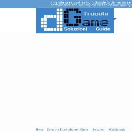
-->
This site uses cookies from Google to deliver its se
performance and security metrics to ensure quality o
Home -
Detective Diary Mystery Mirror -
Soluzioni -
Walkthrough -