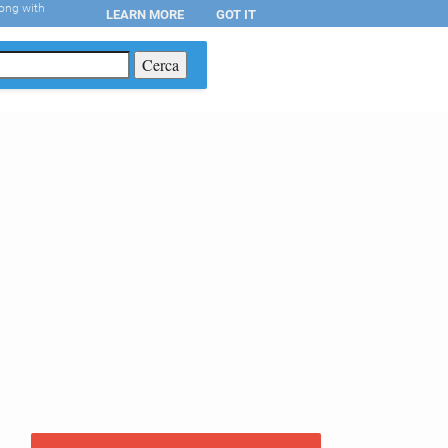
long with
LEARN MORE
GOT IT
T