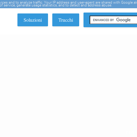
rvices and to analyze traffic. Your IP address and user-agent are shared with Google a
f service, generate usage statistics, and to detect and address abuse.
Soluzioni
Trucchi
EDI