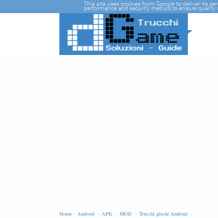
-->
This site uses cookies from Google to deliver its se
performance and security metrics to ensure quality o
Home -
Android -
APK -
MOD -
Trucchi giochi Android -