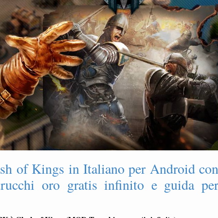
h of Kings in Italiano per Android co
ucchi oro gratis infinito e guida pe