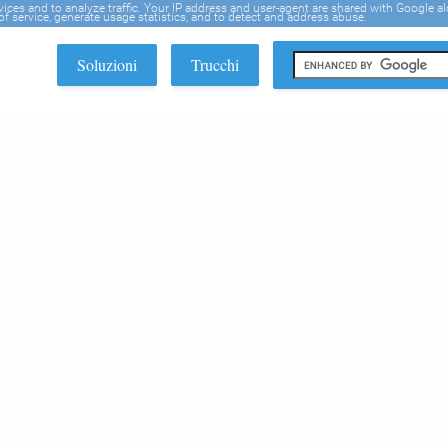
rvices and to analyze traffic. Your IP address and user-agent are shared with Google a
f service, generate usage statistics, and to detect and address abuse.
Soluzioni
Trucchi
EDI