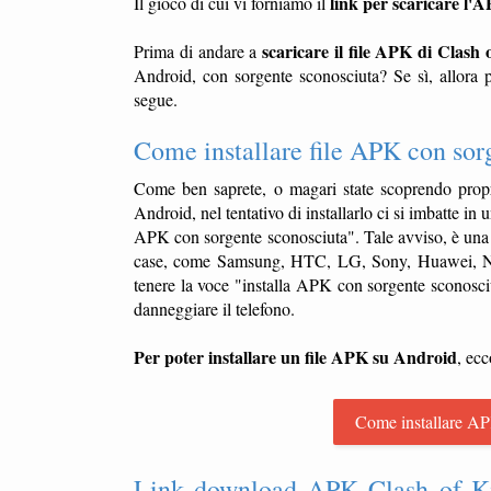
link per scaricare l'
Il gioco di cui vi forniamo il
scaricare il file APK di Clash 
Prima di andare a
Android, con sorgente sconosciuta? Se sì, allora p
segue.
Come installare file APK con sor
Come ben saprete, o magari state scoprendo propr
Android, nel tentativo di installarlo ci si imbatte in
APK con sorgente sconosciuta". Tale avviso, è una 
case, come Samsung, HTC, LG, Sony, Huawei, NGM,
tenere la voce "installa APK con sorgente sconosciu
danneggiare il telefono.
Per poter installare un file APK su Android
, ecc
Come installare AP
Link download APK Clash of Ki