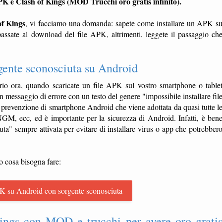
APK è Clash of Kings (MOD Trucchi oro gratis infinito).
of Kings
, vi facciamo una domanda: sapete come installare un APK s
assate al download del file APK, altrimenti, leggete il passaggio ch
gente sconosciuta su Android
io ora, quando scaricate un file APK sul vostro smartphone o table
 un messaggio di errore con un testo del genere "impossibile installare fil
prevenzione di smartphone Android che viene adottata da quasi tutte l
 ecc, ed è importante per la sicurezza di Android. Infatti, è ben
ta" sempre attivata per evitare di installare virus o app che potrebber
o cosa bisogna fare:
K su Android con sorgente sconosciuta
ngs con MOD e trucchi per avere oro grati