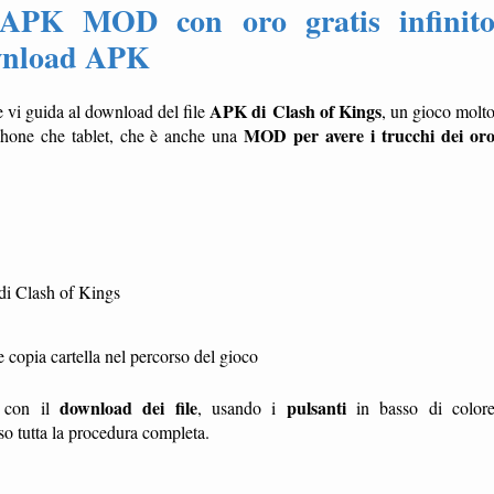
 APK MOD con oro gratis infinit
ownload APK
APK di Clash of Kings
 vi guida al download del file
, un gioco molt
MOD per avere i trucchi dei or
tphone che tablet, che è anche una
di Clash of Kings
opia cartella nel percorso del gioco
download dei file
pulsanti
te con il
, usando i
in basso di color
sso tutta la procedura completa.