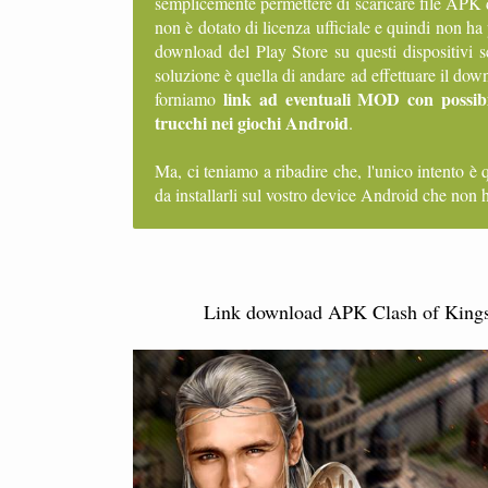
semplicemente permettere di scaricare file APK 
non è dotato di licenza ufficiale e quindi non ha
download del Play Store su questi dispositivi 
soluzione è quella di andare ad effettuare il d
link ad eventuali MOD con possibi
forniamo
trucchi nei giochi Android
.
Ma, ci teniamo a ribadire che, l'unico intento è 
da installarli sul vostro device Android che non h
Link download APK Clash of Kings M