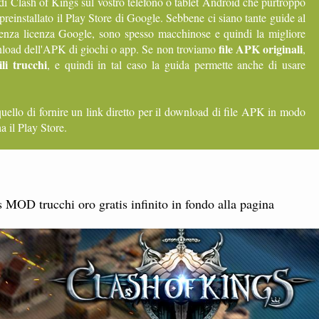
di Clash of Kings sul vostro telefono o tablet Android che purtroppo
 preinstallato il Play Store di Google. Sebbene ci siano tante guide al
senza licenza Google, sono spesso macchinose e quindi la migliore
file APK originali
ownload dell'APK di giochi o app. Se non troviamo
,
li trucchi
, e quindi in tal caso la guida permette anche di usare
quello di fornire un link diretto per il download di file APK in modo
a il Play Store.
OD trucchi oro gratis infinito in fondo alla pagina