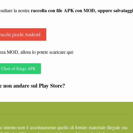
raccolta con file APK con MOD, oppure salvatagg
sultare la nostra
rucchi giochi Android
enza MOD, allora lo potete scaricare qui:
Clash of Kings APK
e non andare sul Play Store?
ro intento non è assolutamente quello di fornire materiale illegale ma