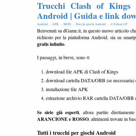
Trucchi Clash of Kings
Android | Guida e link d
Android -
APK -
MOD -
Trucchi giochi Android -
di
Fabian J.P
.
Benvenuti su dGame.it, in questo nuovo articolo che
richiesto per la piattaforma Android, sia su smar
gratis infinito
.
I passaggi, in breve, sono 4:
download file APK di Clash of Kings
download cartella DATA/OBB (se necessaria) 
installazione file APK
estrazione archivio RAR cartella DATA/OBB e c
Se siete già esperti
, allora partite direttamen
ARANCIONE e ROSSO
, altrimenti trovate in ba
Tutti i trucchi per giochi Android