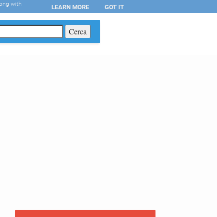
long with
LEARN MORE
GOT IT
T