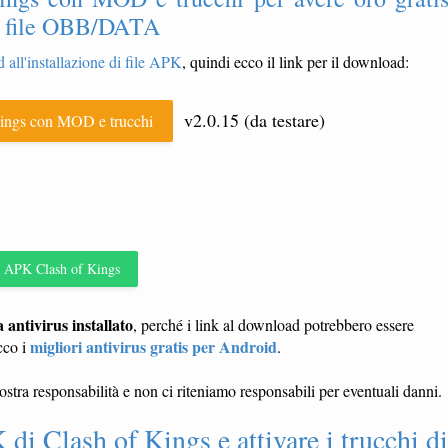
a e file OBB/DATA
 all'installazione di file APK
, quindi ecco il link per il download:
v2.0.15 (da testare)
ngs con MOD e trucchi
APK Clash of Kings
ntivirus installato
, perché i link al download potrebbero essere
migliori antivirus gratis per Android
cco i
.
vostra responsabilità e non ci riteniamo responsabili per eventuali danni.
i Clash of Kings e attivare i trucchi di