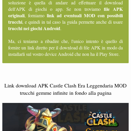
soluzione è quella di andare ad effettuare il download
file APK
dell'APK di giochi o app. Se non troviamo
originali
link ad eventuali MOD con possibili
, forniamo
trucchi
, e quindi in tal caso la guida permette anche di usare
trucchi nei giochi Android
.
Ma, ci teniamo a ribadire che, l'unico intento è quello di
fornire un link diretto per il download di file APK in modo da
installarli sul vostro device Android che non ha il Play Store.
Link download APK Castle Clash Era Leggendaria MOD
trucchi gemme infinite in fondo alla pagina