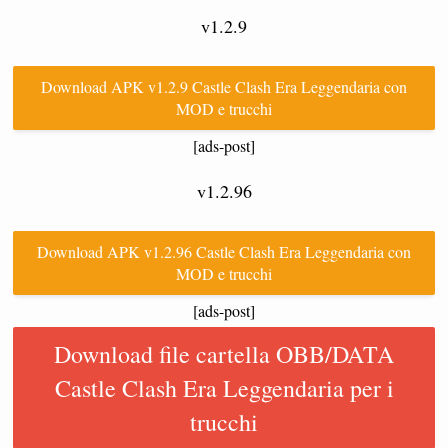
v1.2.9
Download APK v1.2.9 Castle Clash Era Leggendaria con
MOD e trucchi
[ads-post]
v1.2.96
Download APK v1.2.96 Castle Clash Era Leggendaria con
MOD e trucchi
[ads-post]
Download file cartella OBB/DATA
Castle Clash Era Leggendaria per i
trucchi