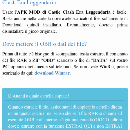
Clash Era Leggendaria
APK MOD di Castle Clash Era Leggendaria
Usare l'
è facile.
Basta andare nella cartella dove avete scaricato il file, solitamente in
Download, quindi installarlo. Eventualmente, dovrete prima
disinstallare il gioco originale.
Dove mettere il OBB o dati dei file?
Prima di tutto c'è bisogno di scompattare, ossia estrarre, il contenuto
OBB
DATA
del file RAR o ZIP "
" scaricato o file di "
" sul vostro
PC
oppure direttamente sul telefono. Se non avete WinRar, potete
download Winrar
scaricarlo da qui:
.
Attenti a quale cartella copiate!
Quando estraete il file, assicuratevi di copiare la cartella diretta
e non quella esterna, nel senso che se il file RAR si chiama ad
esempio OBB e all'interno c'è già una cartella GIOCO, allora
dovete estrarre con la funzione ESTRAI QUI e non ESTRAI