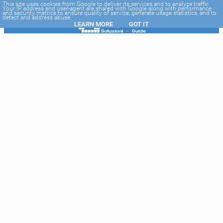
-->
This site uses cookies from Google to deliver its services and to analyze traffic.
Your IP address and user-agent are shared with Google along with performance
and security metrics to ensure quality of service, generate usage statistics, and to
detect and address abuse.
LEARN MORE
GOT IT