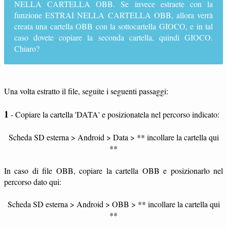
NELLA CARTELLA OBB. Se invece estraete con la
funzione ESTRAI NELLA CARTELLA OBB, allora verrà
creata una cartella OBB con la sottocartella GIOCO, e in tal
caso dovete copiare la seconda cartella, quindi GIOCO.
Chiaro?
Una volta estratto il file, seguite i seguenti passaggi:
1
- Copiare la cartella 'DATA' e posizionatela nel percorso indicato:
Scheda SD esterna > Android > Data > ** incollare la cartella qui
**
In caso di file OBB, copiare la cartella OBB e posizionarlo nel
percorso dato qui:
Scheda SD esterna > Android > OBB > ** incollare la cartella qui
**