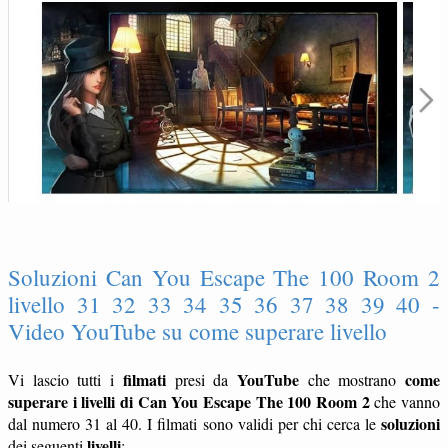
Soluzioni Can You Escape The 100 Room 2
livello 31 32 33 34 35 36 37 38 39 40 -
Video YouTube su come superare livello
filmati
YouTube
come
Vi lascio tutti i
presi da
che mostrano
superare i livelli di Can You Escape The 100 Room 2
che vanno
soluzioni
dal numero 31 al 40. I filmati sono validi per chi cerca le
livelli
dei seguenti
: