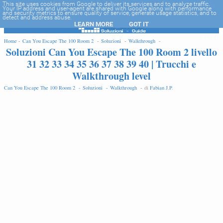
-->
This site uses cookies from Google to deliver its services and to analyze traffic.
Your IP address and user-agent are shared with Google along with performance
and security metrics to ensure quality of service, generate usage statistics, and to
detect and address abuse.
LEARN MORE
GOT IT
EDIT
Home -
Can You Escape The 100 Room 2 -
Soluzioni -
Walkthrough -
Soluzioni Can You Escape The 100 Room 2 livello
31 32 33 34 35 36 37 38 39 40 | Trucchi e
Walkthrough level
Can You Escape The 100 Room 2 -
Soluzioni -
Walkthrough -
di
Fabian J.P
.