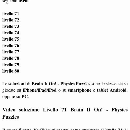
livelli
seguenti
:
livello 71
livello 72
livello 73
livello 74
livello 75
livello 76
livello 77
livello 78
livello 79
livello 80
soluzioni
Brain It On! - Physics Puzzles
Le
di
sono le stesse sia se
iPhone/iPad/iPod
smartphone
tablet
Android
giocate su
o su
e
,
PC
oppure su
.
Video soluzione Livello 71 Brain It On! - Physics
Puzzles
come superare il livello 71
Il primo filmato YouTube vi mostra
di