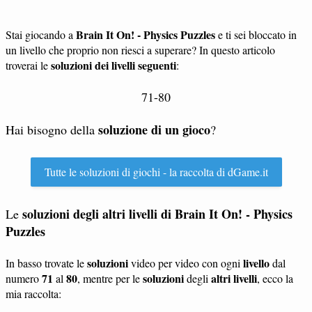
Brain It On! - Physics Puzzles
Stai giocando a
e ti sei bloccato in
un livello che proprio non riesci a superare? In questo articolo
soluzioni dei livelli seguenti
troverai le
:
71-80
soluzione di un gioco
Hai bisogno della
?
Tutte le soluzioni di giochi - la raccolta di dGame.it
soluzioni degli altri livelli di Brain It On! - Physics
Le
Puzzles
soluzioni
livello
In basso trovate le
video per video con ogni
dal
71
80
soluzioni
altri livelli
numero
al
, mentre per le
degli
, ecco la
mia raccolta: