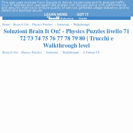
-->
This site uses cookies from Google to deliver its services and to analyze traffic.
Your IP address and user-agent are shared with Google along with performance
and security metrics to ensure quality of service, generate usage statistics, and to
detect and address abuse.
LEARN MORE
GOT IT
EDIT
Home -
Brain It On! - Physics Puzzles -
Soluzioni -
Walkthrough -
Soluzioni Brain It On! - Physics Puzzles livello 71
72 73 74 75 76 77 78 79 80 | Trucchi e
Walkthrough level
Brain It On! - Physics Puzzles -
Soluzioni -
Walkthrough -
di
Fabian J.P
.