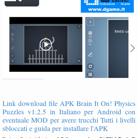
Link download file APK Brain It On! Physics
Puzzles v1.2.5 in Italiano per Android con
eventuale MOD per avere trucchi Tutti i livelli
sbloccati e guida per installare l'APK