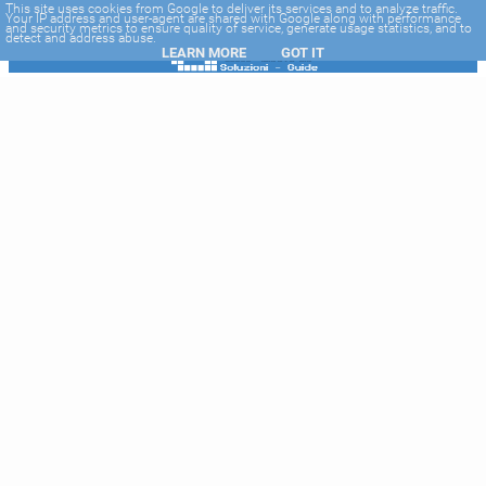
-->
This site uses cookies from Google to deliver its services and to analyze traffic.
Your IP address and user-agent are shared with Google along with performance
and security metrics to ensure quality of service, generate usage statistics, and to
detect and address abuse.
LEARN MORE
GOT IT