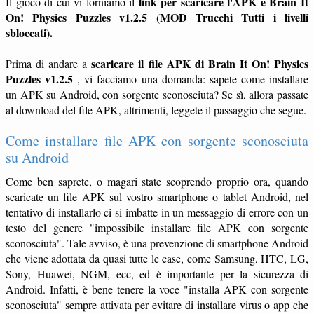
link per scaricare l'APK è Brain It
Il gioco di cui vi forniamo il
On! Physics Puzzles v1.2.5 (MOD Trucchi Tutti i livelli
sbloccati).
scaricare il file APK di Brain It On! Physics
Prima di andare a
Puzzles v1.2.5
, vi facciamo una domanda: sapete come installare
un APK su Android, con sorgente sconosciuta? Se sì, allora passate
al download del file APK, altrimenti, leggete il passaggio che segue.
Come installare file APK con sorgente sconosciuta
su Android
Come ben saprete, o magari state scoprendo proprio ora, quando
scaricate un file APK sul vostro smartphone o tablet Android, nel
tentativo di installarlo ci si imbatte in un messaggio di errore con un
testo del genere "impossibile installare file APK con sorgente
sconosciuta". Tale avviso, è una prevenzione di smartphone Android
che viene adottata da quasi tutte le case, come Samsung, HTC, LG,
Sony, Huawei, NGM, ecc, ed è importante per la sicurezza di
Android. Infatti, è bene tenere la voce "installa APK con sorgente
sconosciuta" sempre attivata per evitare di installare virus o app che