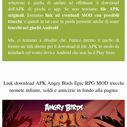
soluzione è quella di andare ad effettuare il download
file APK
dell'APK di giochi o app. Se non troviamo
originali
link ad eventuali MOD con possibili
, forniamo
trucchi
, e quindi in tal caso la guida permette anche di usare
trucchi nei giochi Android
.
Ma, ci teniamo a ribadire che, l'unico intento è quello di
fornire un link diretto per il download di file APK in modo da
installarli sul vostro device Android che non ha il Play Store.
Link download APK Angry Birds Epic RPG MOD trucchi
monete infinite, soldi e amicizie in fondo alla pagina