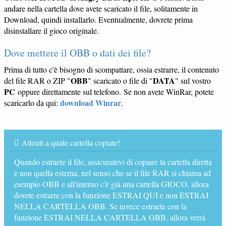
andare nella cartella dove avete scaricato il file, solitamente in
Download, quindi installarlo. Eventualmente, dovrete prima
disinstallare il gioco originale.
Dove mettere il OBB o dati dei file?
Prima di tutto c'è bisogno di scompattare, ossia estrarre, il contenuto
OBB
DATA
del file RAR o ZIP "
" scaricato o file di "
" sul vostro
PC
oppure direttamente sul telefono. Se non avete WinRar, potete
download Winrar
scaricarlo da qui:
.
Attenti a quale cartella copiate!
Quando estraete il file, assicuratevi di copiare la cartella diretta
e non quella esterna, nel senso che se il file RAR si chiama ad
esempio OBB e all'interno c'è già una cartella GIOCO, allora
dovete estrarre con la funzione ESTRAI QUI e non ESTRAI
NELLA CARTELLA OBB. Se invece estraete con la
funzione ESTRAI NELLA CARTELLA OBB, allora verrà