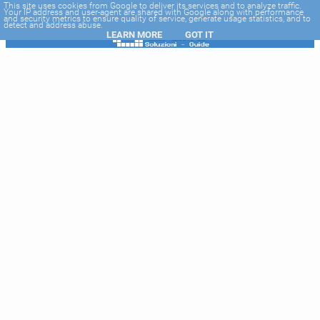
-->
This site uses cookies from Google to deliver its services and to analyze traffic.
Your IP address and user-agent are shared with Google along with performance
and security metrics to ensure quality of service, generate usage statistics, and to
detect and address abuse.
LEARN MORE
GOT IT