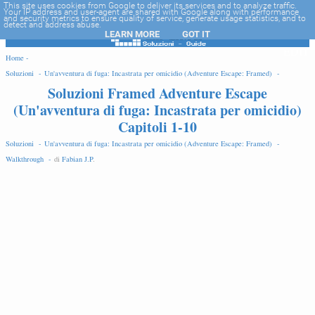
-->
This site uses cookies from Google to deliver its services and to analyze traffic.
Your IP address and user-agent are shared with Google along with performance
and security metrics to ensure quality of service, generate usage statistics, and to
detect and address abuse.
LEARN MORE
GOT IT
EDIT
Home -
Soluzioni -
Un'avventura di fuga: Incastrata per omicidio (Adventure Escape: Framed) -
Soluzioni Framed Adventure Escape
Walkthrough -
(Un'avventura di fuga: Incastrata per omicidio)
Capitoli 1-10
Soluzioni -
Un'avventura di fuga: Incastrata per omicidio (Adventure Escape: Framed) -
Walkthrough -
di
Fabian J.P
.