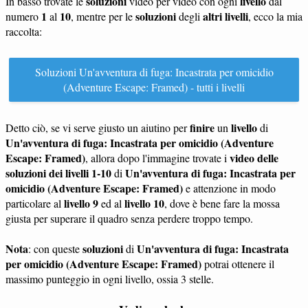
soluzioni
livello
In basso trovate le
video per video con ogni
dal
1
10
soluzioni
altri livelli
numero
al
, mentre per le
degli
, ecco la mia
raccolta:
Soluzioni Un'avventura di fuga: Incastrata per omicidio
(Adventure Escape: Framed) - tutti i livelli
finire
livello
Detto ciò, se vi serve giusto un aiutino per
un
di
Un'avventura di fuga: Incastrata per omicidio (Adventure
Escape: Framed)
video delle
, allora dopo l'immagine trovate i
soluzioni dei livelli 1-10
Un'avventura di fuga: Incastrata per
di
omicidio (Adventure Escape: Framed)
e attenzione in modo
livello 9
livello 10
particolare al
ed al
, dove è bene fare la mossa
giusta per superare il quadro senza perdere troppo tempo.
Nota
soluzioni
Un'avventura di fuga: Incastrata
: con queste
di
per omicidio (Adventure Escape: Framed)
potrai ottenere il
massimo punteggio in ogni livello, ossia 3 stelle.