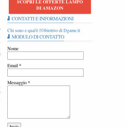
SCOPRI LE OFFERTE LAMPO
6
DI AMAZON
CONTATTI E INFORMAZIONI
o
Chi sono e qual'è l'Obiettivo di Dgame.it
i
MODULO DI CONTATTO
a
u
Nome
i
Email
*
Messaggio
*
i
o
n