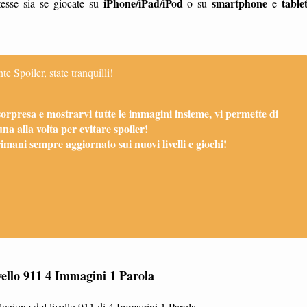
iPhone/iPad/iPod
smartphone
table
esse sia se giocate su
o su
e
te Spoiler, state tranquilli!
sorpresa e mostrarvi tutte le immagini insieme, vi permette di
una alla volta per evitare spoiler!
mani sempre aggiornato sui nuovi livelli e giochi!
vello 911 4 Immagini 1 Parola
uzione del livello 911 di 4 Immagini 1 Parola.