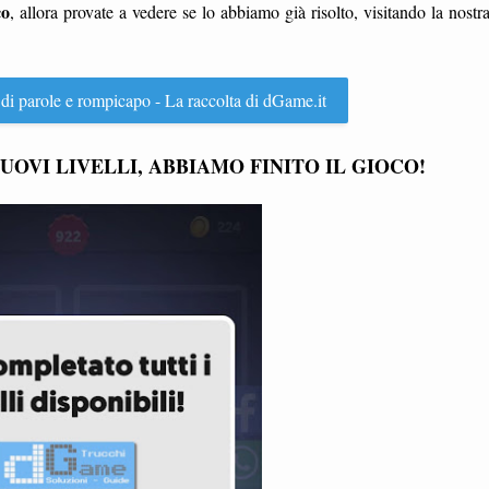
co
, allora provate a vedere se lo abbiamo già risolto, visitando la nostr
 di parole e rompicapo - La raccolta di dGame.it
UOVI LIVELLI, ABBIAMO FINITO IL GIOCO!