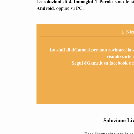
soluzioni
4 Immagini 1 Parola
Le
di
sono le st
Android
PC
, oppure su
.
Nien
Lo staff di dGame.it per non rovinarci la 
visualizzarle 
Segui dGame.it su facebook e ri
Soluzione Li
Ecco l'immagine con la sol