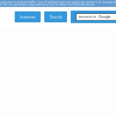
rvices and to analyze traffic. Your IP address and user-agent are shared with Google a
f service, generate usage statistics, and to detect and address abuse.
Soluzioni
Trucchi
EDI