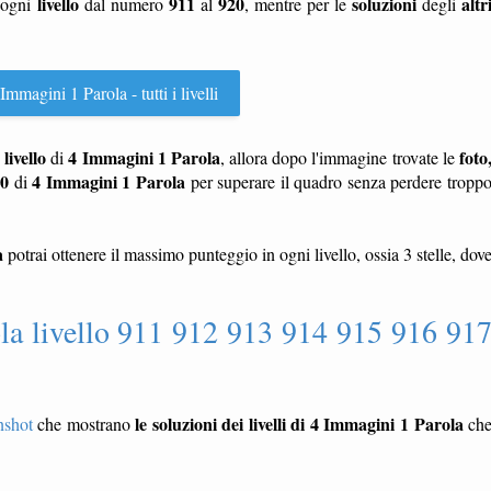
livello
911
920
soluzioni
altr
 ogni
dal numero
al
, mentre per le
degli
Immagini 1 Parola - tutti i livelli
livello
4 Immagini 1 Parola
foto
n
di
, allora dopo l'immagine trovate le
20
4 Immagini 1 Parola
di
per superare il quadro senza perdere tropp
a
potrai ottenere il massimo punteggio in ogni livello, ossia 3 stelle, dov
la livello 911 912 913 914 915 916 91
le soluzioni dei livelli di 4 Immagini 1 Parola
nshot
che mostrano
ch