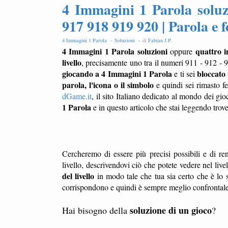
4 Immagini 1 Parola soluz
917 918 919 920 | Parola e 
4 Immagini 1 Parola -
Soluzioni -
di
Fabian J.P
.
4 Immagini 1 Parola soluzioni
quattro 
oppure
livello
, precisamente uno tra il numeri 911 - 912 - 
giocando a 4 Immagini 1 Parola
bloccato 
e ti sei
parola, l'icona o il simbolo
e quindi sei rimasto f
dGame.it
, il sito Italiano dedicato al mondo dei gio
1 Parola
e in questo articolo che stai leggendo trov
Cercheremo di essere più precisi possibili e di ren
livello, descrivendovi ciò che potete vedere nel liv
del livello
in modo tale che tua sia certo che è lo s
corrispondono e quindi è sempre meglio confrontale l
soluzione di un gioco
Hai bisogno della
?