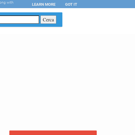
long with
LEARN MORE
GOT IT
T