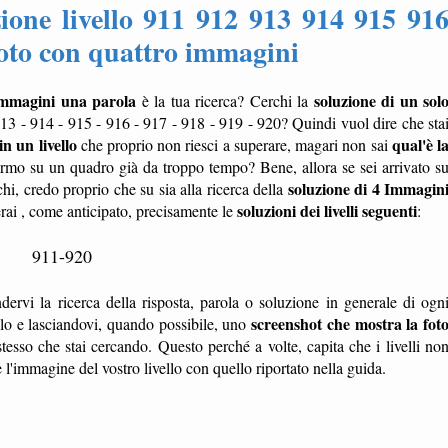
ione livello 911 912 913 914 915 91
foto con quattro immagini
immagini una parola
soluzione di un sol
è la tua ricerca? Cerchi la
913 - 914 - 915 - 916 - 917 - 918 - 919 - 920? Quindi vuol dire che sta
in un livello
qual'è l
che proprio non riesci a superare, magari non sai
ermo su un quadro già da troppo tempo? Bene, allora se sei arrivato s
soluzione di 4 Immagin
chi, credo proprio che su sia alla ricerca della
soluzioni dei livelli seguenti
erai , come anticipato, precisamente le
:
911-920
dervi la ricerca della risposta, parola o soluzione in generale di ogn
screenshot che mostra la fot
ello e lasciandovi, quando possibile, uno
tesso che stai cercando. Questo perché a volte, capita che i livelli no
'immagine del vostro livello con quello riportato nella guida.