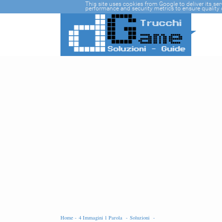
-->
This site uses cookies from Google to deliver its se
performance and security metrics to ensure quality o
Home -
4 Immagini 1 Parola -
Soluzioni -