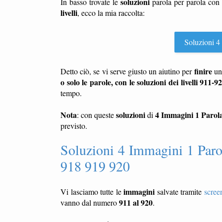
soluzioni
In basso trovate le
parola per parola con
livelli
, ecco la mia raccolta:
Soluzioni 4 
finire
Detto ciò, se vi serve giusto un aiutino per
u
o solo le parole, con le soluzioni dei livelli 911-9
tempo.
Nota
soluzioni
4 Immagini 1 Parol
: con queste
di
previsto.
Soluzioni 4 Immagini 1 Paro
918 919 920
immagini
Vi lasciamo tutte le
salvate tramite
scree
911 al 920
vanno dal numero
.