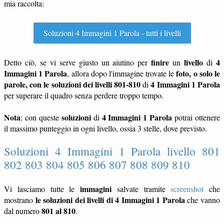
mia raccolta:
Soluzioni 4 Immagini 1 Parola - tutti i livelli
finire
livello
4
Detto ciò, se vi serve giusto un aiutino per
un
di
Immagini 1 Parola
foto, o solo le
, allora dopo l'immagine trovate le
parole, con le soluzioni dei livelli 801-810
4 Immagini 1 Parola
di
per superare il quadro senza perdere troppo tempo.
Nota
soluzioni
4 Immagini 1 Parola
: con queste
di
potrai ottenere
il massimo punteggio in ogni livello, ossia 3 stelle, dove previsto.
Soluzioni 4 Immagini 1 Parola livello 801
802 803 804 805 806 807 808 809 810
immagini
Vi lasciamo tutte le
salvate tramite
screenshot
che
le soluzioni dei livelli di 4 Immagini 1 Parola
mostrano
che vanno
801 al 810
dal numero
.