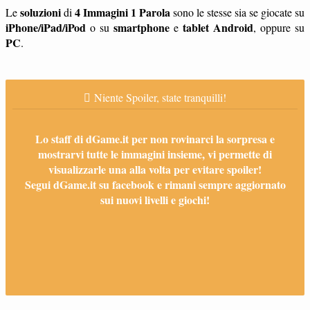
soluzioni
4 Immagini 1 Parola
Le
di
sono le stesse sia se giocate su
iPhone/iPad/iPod
smartphone
tablet
Android
o su
e
, oppure su
PC
.
Niente Spoiler, state tranquilli!
Lo staff di dGame.it per non rovinarci la sorpresa e
mostrarvi tutte le immagini insieme, vi permette di
visualizzarle una alla volta per evitare spoiler!
Segui dGame.it su facebook e rimani sempre aggiornato
sui nuovi livelli e giochi!