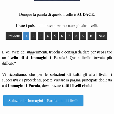
AUDACE
Dunque la parola di questo livello è
.
Usate i pulsanti in basso per mostrare gli altri livelli.
Previous
1
2
3
4
5
6
7
8
9
10
Next
superare
E voi avete dei suggerimenti, trucchi o consigli da dare per
livello di 4 Immagini 1 Parola
un
? Quale livello trovate più
difficile?
soluzioni di tutti gli altri livelli
Vi ricordiamo, che per le
, i
successivi e i precedenti, potete visitare la pagina principale dedicata
4 Immagini 1 Parola
tutti i livelli risolti
a
, dove trovate
:
Soluzioni 4 Immagini 1 Parola - tutti i livelli