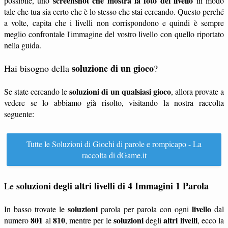
screenshot che mostra la foto del livello
possibile, uno
in modo
tale che tua sia certo che è lo stesso che stai cercando. Questo perché
a volte, capita che i livelli non corrispondono e quindi è sempre
meglio confrontale l'immagine del vostro livello con quello riportato
nella guida.
soluzione di un gioco
Hai bisogno della
?
soluzioni di un qualsiasi gioco
Se state cercando le
, allora provate a
vedere se lo abbiamo già risolto, visitando la nostra raccolta
seguente:
Tutte le Soluzioni di Giochi di parole e rompicapo - La
raccolta di dGame.it
soluzioni degli altri livelli di 4 Immagini 1 Parola
Le
soluzioni
livello
In basso trovate le
parola per parola con ogni
dal
801
810
soluzioni
altri livelli
numero
al
, mentre per le
degli
, ecco la