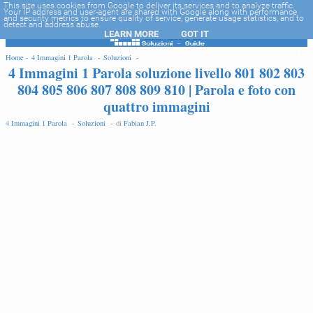
-->
This site uses cookies from Google to deliver its services and to analyze traffic.
Your IP address and user-agent are shared with Google along with performance
and security metrics to ensure quality of service, generate usage statistics, and to
detect and address abuse.
LEARN MORE
GOT IT
EDIT
Home -
4 Immagini 1 Parola -
Soluzioni -
4 Immagini 1 Parola soluzione livello 801 802 803
804 805 806 807 808 809 810 | Parola e foto con
quattro immagini
4 Immagini 1 Parola -
Soluzioni -
di
Fabian J.P
.