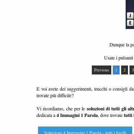
Dunque la par
Usate i pulsanti 
Previous
1
2
3
E voi avete dei suggerimenti, trucchi o consigli d
trovate più difficile?
soluzioni di tutti gli altr
Vi ricordiamo, che per le
4 Immagini 1 Parola
tutti 
dedicata a
, dove trovate
Soluzioni 4 Immagini 1 Parola - tutti i livelli