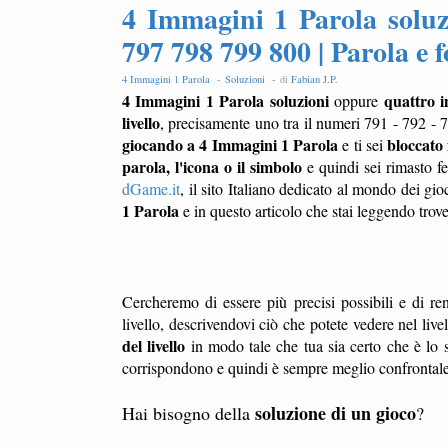
4 Immagini 1 Parola soluz
797 798 799 800 | Parola e 
4 Immagini 1 Parola -
Soluzioni -
di
Fabian J.P
.
4 Immagini 1 Parola soluzioni
quattro 
oppure
livello
, precisamente uno tra il numeri 791 - 792 - 
giocando a 4 Immagini 1 Parola
bloccato 
e ti sei
parola, l'icona o il simbolo
e quindi sei rimasto f
dGame.it
, il sito Italiano dedicato al mondo dei gio
1 Parola
e in questo articolo che stai leggendo trov
Cercheremo di essere più precisi possibili e di ren
livello, descrivendovi ciò che potete vedere nel liv
del livello
in modo tale che tua sia certo che è lo s
corrispondono e quindi è sempre meglio confrontale l
soluzione di un gioco
Hai bisogno della
?