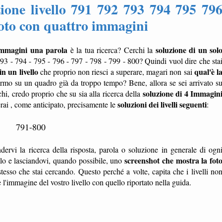
ione livello 791 792 793 794 795 79
foto con quattro immagini
immagini una parola
soluzione di un sol
è la tua ricerca? Cerchi la
793 - 794 - 795 - 796 - 797 - 798 - 799 - 800? Quindi vuol dire che sta
in un livello
qual'è l
che proprio non riesci a superare, magari non sai
ermo su un quadro già da troppo tempo? Bene, allora se sei arrivato s
soluzione di 4 Immagin
chi, credo proprio che su sia alla ricerca della
soluzioni dei livelli seguenti
erai , come anticipato, precisamente le
:
791-800
dervi la ricerca della risposta, parola o soluzione in generale di ogn
screenshot che mostra la fot
ello e lasciandovi, quando possibile, uno
tesso che stai cercando. Questo perché a volte, capita che i livelli no
'immagine del vostro livello con quello riportato nella guida.