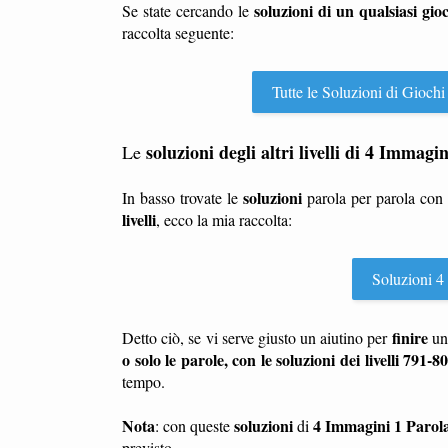
soluzioni di un qualsiasi gio
Se state cercando le
raccolta seguente:
Tutte le Soluzioni di Giochi
soluzioni degli altri livelli di 4 Immagi
Le
soluzioni
In basso trovate le
parola per parola con
livelli
, ecco la mia raccolta:
Soluzioni 4 
finire
Detto ciò, se vi serve giusto un aiutino per
u
o solo le parole, con le soluzioni dei livelli 791-8
tempo.
Nota
soluzioni
4 Immagini 1 Parol
: con queste
di
previsto.