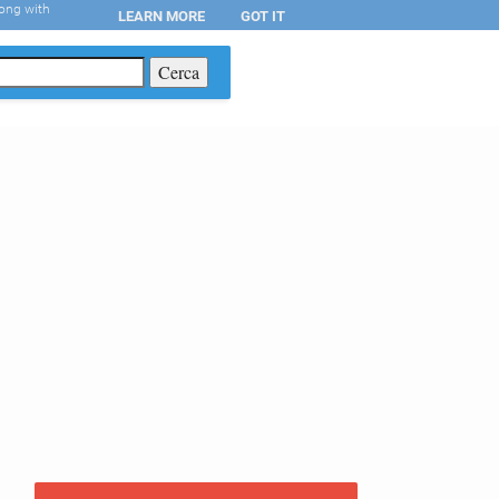
long with
LEARN MORE
GOT IT
T