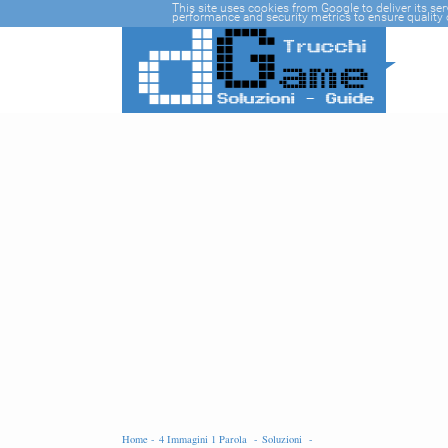
-->
This site uses cookies from Google to deliver its se
performance and security metrics to ensure quality o
Home -
4 Immagini 1 Parola -
Soluzioni -