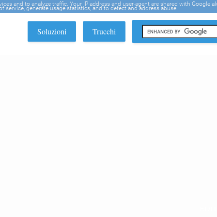
rvices and to analyze traffic. Your IP address and user-agent are shared with Google a
f service, generate usage statistics, and to detect and address abuse.
Soluzioni
Trucchi
EDI