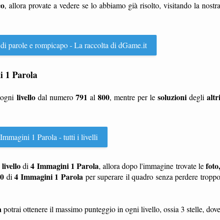
co
, allora provate a vedere se lo abbiamo già risolto, visitando la nostr
 di parole e rompicapo - La raccolta di dGame.it
ni 1 Parola
livello
791
800
soluzioni
altr
 ogni
dal numero
al
, mentre per le
degli
Immagini 1 Parola - tutti i livelli
livello
4 Immagini 1 Parola
foto
n
di
, allora dopo l'immagine trovate le
00
4 Immagini 1 Parola
di
per superare il quadro senza perdere tropp
a
potrai ottenere il massimo punteggio in ogni livello, ossia 3 stelle, dov