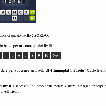
SORDO
ola di questo livello è
.
in basso per mostrare gli altri livelli.
4
5
6
7
8
9
10
Next
superare
livello di 4 Immagini 1 Parola
a dare per
un
? Quale livell
i livelli
, i successivi e i precedenti, potete visitare la pagina principal
i livelli risolti
: