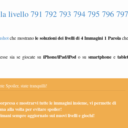
la livello 791 792 793 794 795 796 79
le soluzioni dei livelli di 4 Immagini 1 Parola
nshot
che mostrano
ch
iPhone/iPad/iPod
smartphone
table
esse sia se giocate su
o su
e
te Spoiler, state tranquilli!
sorpresa e mostrarvi tutte le immagini insieme, vi permette di
una alla volta per evitare spoiler!
mani sempre aggiornato sui nuovi livelli e giochi!