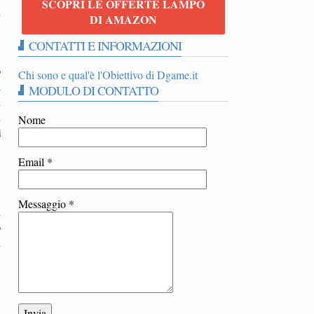
SCOPRI LE OFFERTE LAMPO
6
DI AMAZON
CONTATTI E INFORMAZIONI
o
Chi sono e qual'è l'Obiettivo di Dgame.it
i
MODULO DI CONTATTO
a
u
Nome
i
Email
*
Messaggio
*
i
o
n