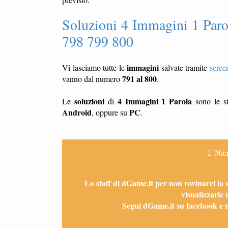
Soluzioni 4 Immagini 1 Paro
798 799 800
immagini
Vi lasciamo tutte le
salvate tramite
scree
791 al 800
vanno dal numero
.
soluzioni
4 Immagini 1 Parola
Le
di
sono le st
Android
PC
, oppure su
.
Nien
Lo staff di dGame.it per non rovinarci la 
visualizzarle 
Segui dGame.it su facebook e ri