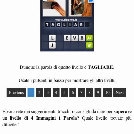
TAGLIARE
Dunque la parola di questo livello è
.
Usate i pulsanti in basso per mostrare gli altri livelli.
Previous
1
2
3
4
5
6
7
8
9
10
Next
superare
E voi avete dei suggerimenti, trucchi o consigli da dare per
livello di 4 Immagini 1 Parola
un
? Quale livello trovate più
difficile?