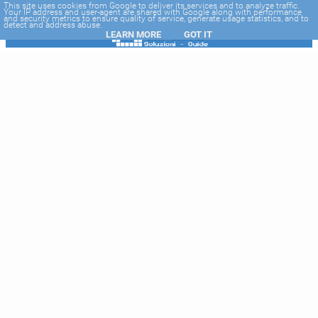
-->
This site uses cookies from Google to deliver its services and to analyze traffic.
Your IP address and user-agent are shared with Google along with performance
and security metrics to ensure quality of service, generate usage statistics, and to
detect and address abuse.
LEARN MORE
GOT IT