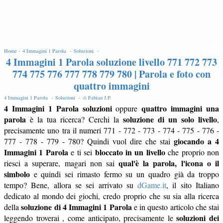
EDIT
Home -
4 Immagini 1 Parola -
Soluzioni -
4 Immagini 1 Parola soluzione livello 771 772 773
774 775 776 777 778 779 780 | Parola e foto con
quattro immagini
4 Immagini 1 Parola -
Soluzioni -
di
Fabian J.P
.
4 Immagini 1 Parola soluzioni
quattro immagini una
oppure
parola
soluzione di un solo livello
è la tua ricerca? Cerchi la
,
precisamente uno tra il numeri 771 - 772 - 773 - 774 - 775 - 776 -
giocando a 4
777 - 778 - 779 - 780? Quindi vuol dire che stai
Immagini 1 Parola
bloccato in un livello
e ti sei
che proprio non
qual'è la parola, l'icona o il
riesci a superare, magari non sai
simbolo
e quindi sei rimasto fermo su un quadro già da troppo
tempo? Bene, allora se sei arrivato su
dGame.it
, il sito Italiano
dedicato al mondo dei giochi, credo proprio che su sia alla ricerca
soluzione di 4 Immagini 1 Parola
della
e in questo articolo che stai
soluzioni dei
leggendo troverai , come anticipato, precisamente le