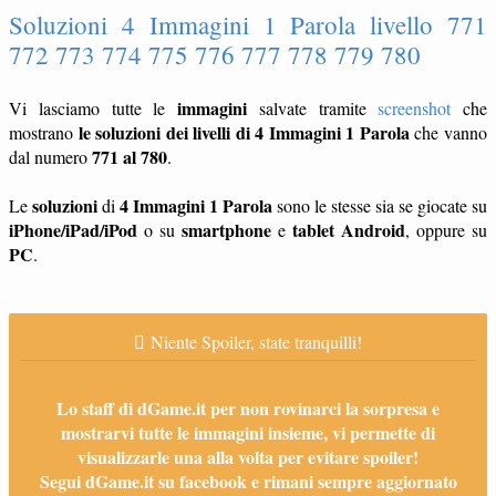
Soluzioni 4 Immagini 1 Parola livello 771
772 773 774 775 776 777 778 779 780
immagini
Vi lasciamo tutte le
salvate tramite
screenshot
che
le soluzioni dei livelli di 4 Immagini 1 Parola
mostrano
che vanno
771 al 780
dal numero
.
soluzioni
4 Immagini 1 Parola
Le
di
sono le stesse sia se giocate su
iPhone/iPad/iPod
smartphone
tablet
Android
o su
e
, oppure su
PC
.
Niente Spoiler, state tranquilli!
Lo staff di dGame.it per non rovinarci la sorpresa e
mostrarvi tutte le immagini insieme, vi permette di
visualizzarle una alla volta per evitare spoiler!
Segui dGame.it su facebook e rimani sempre aggiornato