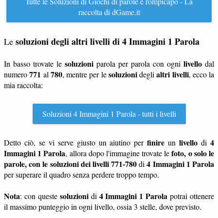
Tutte le Soluzioni di Giochi di parole e rompicapo - La
raccolta di dGame.it
soluzioni degli altri livelli di 4 Immagini 1 Parola
Le
soluzioni
livello
In basso trovate le
parola per parola con ogni
dal
771
780
soluzioni
altri livelli
numero
al
, mentre per le
degli
, ecco la
mia raccolta:
Soluzioni 4 Immagini 1 Parola - tutti i livelli
finire
livello
4
Detto ciò, se vi serve giusto un aiutino per
un
di
Immagini 1 Parola
foto, o solo le
, allora dopo l'immagine trovate le
parole, con le soluzioni dei livelli 771-780
4 Immagini 1 Parola
di
per superare il quadro senza perdere troppo tempo.
Nota
soluzioni
4 Immagini 1 Parola
: con queste
di
potrai ottenere
il massimo punteggio in ogni livello, ossia 3 stelle, dove previsto.