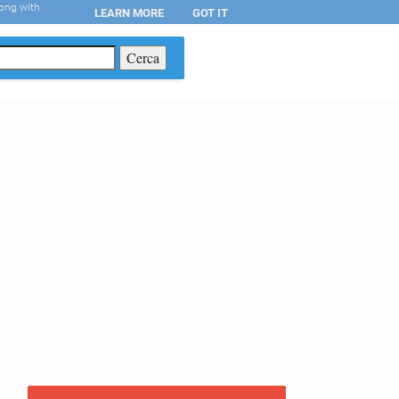
long with
LEARN MORE
GOT IT
T