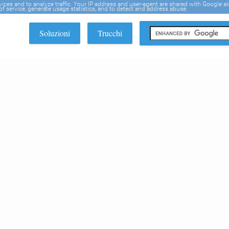
rvices and to analyze traffic. Your IP address and user-agent are shared with Google a
f service, generate usage statistics, and to detect and address abuse.
Soluzioni
Trucchi
EDI