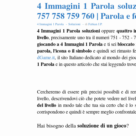
4 Immagini 1 Parola soluz
757 758 759 760 | Parola e 
4 Immagini 1 Parola -
Soluzioni -
di
Fabian J.P
.
4 Immagini 1 Parola soluzioni
quattro 
oppure
livello
, precisamente uno tra il numeri 751 - 752 - 
giocando a 4 Immagini 1 Parola
bloccato 
e ti sei
parola, l'icona o il simbolo
e quindi sei rimasto f
dGame.it
, il sito Italiano dedicato al mondo dei gio
1 Parola
e in questo articolo che stai leggendo trov
Cercheremo di essere più precisi possibili e di ren
livello, descrivendovi ciò che potete vedere nel liv
del livello
in modo tale che tua sia certo che è lo s
corrispondono e quindi è sempre meglio confrontale l
soluzione di un gioco
Hai bisogno della
?