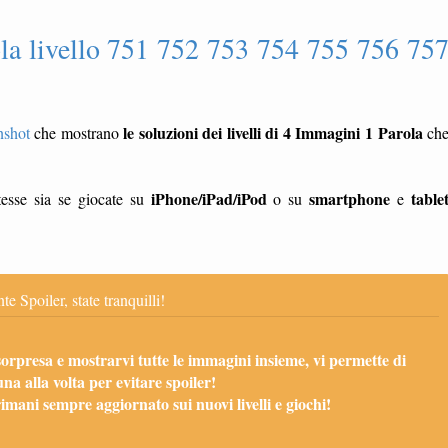
la livello 751 752 753 754 755 756 75
le soluzioni dei livelli di 4 Immagini 1 Parola
nshot
che mostrano
ch
iPhone/iPad/iPod
smartphone
table
esse sia se giocate su
o su
e
te Spoiler, state tranquilli!
sorpresa e mostrarvi tutte le immagini insieme, vi permette di
una alla volta per evitare spoiler!
mani sempre aggiornato sui nuovi livelli e giochi!