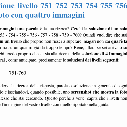
ione livello 751 752 753 754 755 75
foto con quattro immagini
immagini una parola
soluzione di un sol
è la tua ricerca? Cerchi la
753 - 754 - 755 - 756 - 757 - 758 - 759 - 760? Quindi vuol dire che sta
in un livello
qual'è l
che proprio non riesci a superare, magari non sai
ermo su un quadro già da troppo tempo? Bene, allora se sei arrivato s
soluzione di 4 Immagin
chi, credo proprio che su sia alla ricerca della
soluzioni dei livelli seguenti
erai , come anticipato, precisamente le
:
751-760
dervi la ricerca della risposta, parola o soluzione in generale di ogn
screenshot che mostra la fot
ello e lasciandovi, quando possibile, uno
tesso che stai cercando. Questo perché a volte, capita che i livelli no
'immagine del vostro livello con quello riportato nella guida.