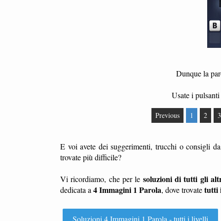
Dunque la paro
Usate i pulsanti 
Previous
1
2
3
E voi avete dei suggerimenti, trucchi o consigli d
trovate più difficile?
soluzioni di tutti gli altr
Vi ricordiamo, che per le
4 Immagini 1 Parola
tutti 
dedicata a
, dove trovate
Soluzioni 4 Immagini 1 Parola - tutti i livelli