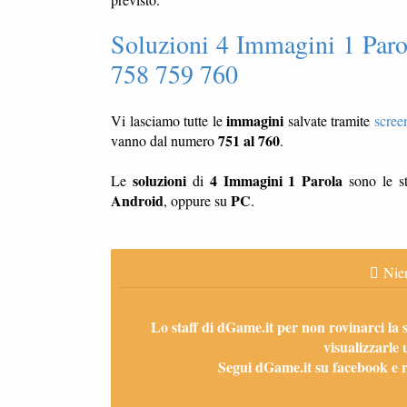
Soluzioni 4 Immagini 1 Paro
758 759 760
immagini
Vi lasciamo tutte le
salvate tramite
scree
751 al 760
vanno dal numero
.
soluzioni
4 Immagini 1 Parola
Le
di
sono le st
Android
PC
, oppure su
.
Nien
Lo staff di dGame.it per non rovinarci la 
visualizzarle 
Segui dGame.it su facebook e ri