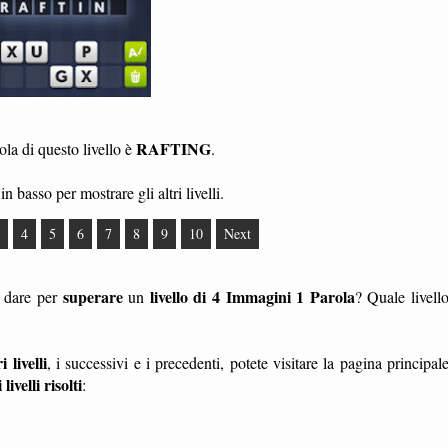
RAFTING
la di questo livello è
.
in basso per mostrare gli altri livelli.
4
5
6
7
8
9
10
Next
superare
livello di 4 Immagini 1 Parola
a dare per
un
? Quale livell
i livelli
, i successivi e i precedenti, potete visitare la pagina principal
i livelli risolti
: