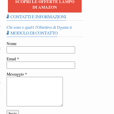
SCOPRI LE OFFERTE LAMPO
6
DI AMAZON
CONTATTI E INFORMAZIONI
o
Chi sono e qual'è l'Obiettivo di Dgame.it
i
MODULO DI CONTATTO
a
u
Nome
i
Email
*
Messaggio
*
i
o
n