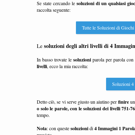
soluzioni di un qualsiasi gio
Se state cercando le
raccolta seguente:
Tutte le Soluzioni di Giochi
soluzioni degli altri livelli di 4 Immagi
Le
soluzioni
In basso trovate le
parola per parola con
livelli
, ecco la mia raccolta:
Soluzioni 4 
finire
Detto ciò, se vi serve giusto un aiutino per
u
o solo le parole, con le soluzioni dei livelli 751-7
tempo.
Nota
soluzioni
4 Immagini 1 Parol
: con queste
di
previsto.