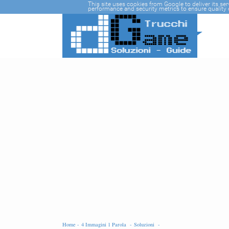
-->
This site uses cookies from Google to deliver its se
performance and security metrics to ensure quality o
Home -
4 Immagini 1 Parola -
Soluzioni -