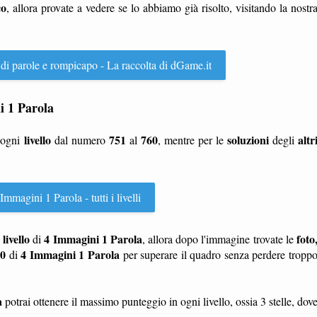
co
, allora provate a vedere se lo abbiamo già risolto, visitando la nostr
 di parole e rompicapo - La raccolta di dGame.it
ni 1 Parola
livello
751
760
soluzioni
altr
 ogni
dal numero
al
, mentre per le
degli
Immagini 1 Parola - tutti i livelli
livello
4 Immagini 1 Parola
foto
n
di
, allora dopo l'immagine trovate le
60
4 Immagini 1 Parola
di
per superare il quadro senza perdere tropp
a
potrai ottenere il massimo punteggio in ogni livello, ossia 3 stelle, dov