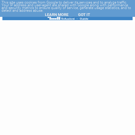
-->
This site uses cookies from Google to deliver its services and to analyze traffic.
Your IP address and user-agent are shared with Google along with performance
and security metrics to ensure quality of service, generate usage statistics, and to
detect and address abuse.
LEARN MORE
GOT IT