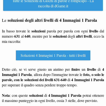
Tutte le Soluzioni di Giochi di parole e rompicapo - La
raccolta di dGame.it
soluzioni degli altri livelli di 4 Immagini 1 Parola
Le
soluzioni
livello
In basso trovate le
parola per parola con ogni
dal
631
640
soluzioni
altri livelli
numero
al
, mentre per le
degli
, ecco la
mia raccolta:
Soluzioni 4 Immagini 1 Parola - tutti i livelli
finire
livello
4
Detto ciò, se vi serve giusto un aiutino per
un
di
Immagini 1 Parola
foto, o solo le
, allora dopo l'immagine trovate le
parole, con le soluzioni dei livelli 631-640
4 Immagini 1 Parola
di
per superare il quadro senza perdere troppo tempo.
Nota
soluzioni
4 Immagini 1 Parola
: con queste
di
potrai ottenere
il massimo punteggio in ogni livello, ossia 3 stelle, dove previsto.