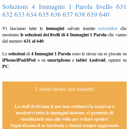
Soluzioni 4 Immagini 1 Parola livello 631
632 633 634 635 636 637 638 639 640
immagini
Vi lasciamo tutte le
salvate tramite
screenshot
che
le soluzioni dei livelli di 4 Immagini 1 Parola
mostrano
che vanno
631 al 640
dal numero
.
soluzioni
4 Immagini 1 Parola
Le
di
sono le stesse sia se giocate su
iPhone/iPad/iPod
smartphone
tablet
Android
o su
e
, oppure su
PC
.
Niente Spoiler, state tranquilli!
Lo staff di dGame.it per non rovinarci la sorpresa e
mostrarvi tutte le immagini insieme, vi permette di
visualizzarle una alla volta per evitare spoiler!
Segui dGame.it su facebook e rimani sempre aggiornato