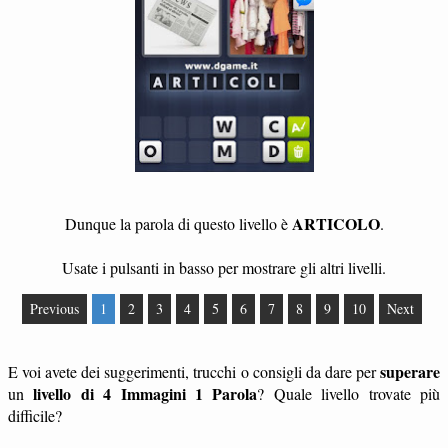
ARTICOLO
Dunque la parola di questo livello è
.
Usate i pulsanti in basso per mostrare gli altri livelli.
Previous
1
2
3
4
5
6
7
8
9
10
Next
superare
E voi avete dei suggerimenti, trucchi o consigli da dare per
livello di 4 Immagini 1 Parola
un
? Quale livello trovate più
difficile?