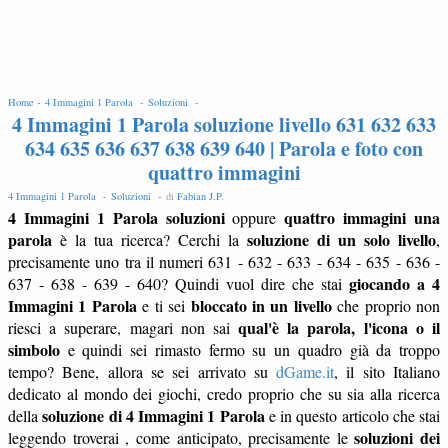
EDIT
Home -
4 Immagini 1 Parola -
Soluzioni -
4 Immagini 1 Parola soluzione livello 631 632 633
634 635 636 637 638 639 640 | Parola e foto con
quattro immagini
4 Immagini 1 Parola -
Soluzioni -
di
Fabian J.P
.
4 Immagini 1 Parola soluzioni
quattro immagini una
oppure
parola
soluzione di un solo livello
è la tua ricerca? Cerchi la
,
precisamente uno tra il numeri 631 - 632 - 633 - 634 - 635 - 636 -
giocando a 4
637 - 638 - 639 - 640? Quindi vuol dire che stai
Immagini 1 Parola
bloccato in un livello
e ti sei
che proprio non
qual'è la parola, l'icona o il
riesci a superare, magari non sai
simbolo
e quindi sei rimasto fermo su un quadro già da troppo
tempo? Bene, allora se sei arrivato su
dGame.it
, il sito Italiano
dedicato al mondo dei giochi, credo proprio che su sia alla ricerca
soluzione di 4 Immagini 1 Parola
della
e in questo articolo che stai
soluzioni dei
leggendo troverai , come anticipato, precisamente le