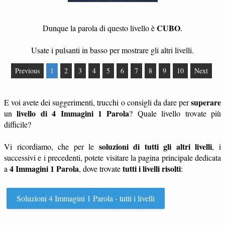
CUBO
Dunque la parola di questo livello è
.
Usate i pulsanti in basso per mostrare gli altri livelli.
Previous
1
2
3
4
5
6
7
8
9
10
Next
superare
E voi avete dei suggerimenti, trucchi o consigli da dare per
livello di 4 Immagini 1 Parola
un
? Quale livello trovate più
difficile?
soluzioni di tutti gli altri livelli
Vi ricordiamo, che per le
, i
successivi e i precedenti, potete visitare la pagina principale dedicata
4 Immagini 1 Parola
tutti i livelli risolti
a
, dove trovate
:
Soluzioni 4 Immagini 1 Parola - tutti i livelli