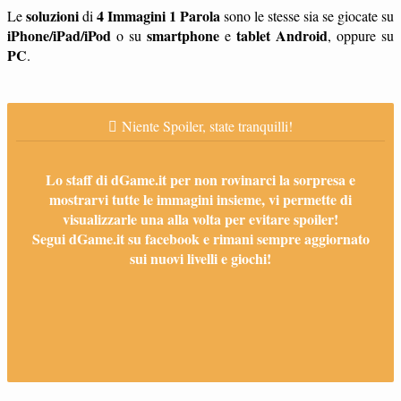
soluzioni
4 Immagini 1 Parola
Le
di
sono le stesse sia se giocate su
iPhone/iPad/iPod
smartphone
tablet
Android
o su
e
, oppure su
PC
.
Niente Spoiler, state tranquilli!
Lo staff di dGame.it per non rovinarci la sorpresa e
mostrarvi tutte le immagini insieme, vi permette di
visualizzarle una alla volta per evitare spoiler!
Segui dGame.it su facebook e rimani sempre aggiornato
sui nuovi livelli e giochi!