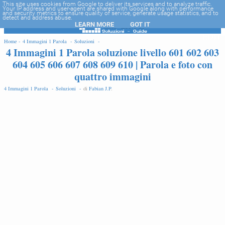
-->
This site uses cookies from Google to deliver its services and to analyze traffic.
Your IP address and user-agent are shared with Google along with performance
and security metrics to ensure quality of service, generate usage statistics, and to
detect and address abuse.
LEARN MORE
GOT IT
EDIT
Home -
4 Immagini 1 Parola -
Soluzioni -
4 Immagini 1 Parola soluzione livello 601 602 603
604 605 606 607 608 609 610 | Parola e foto con
quattro immagini
4 Immagini 1 Parola -
Soluzioni -
di
Fabian J.P
.