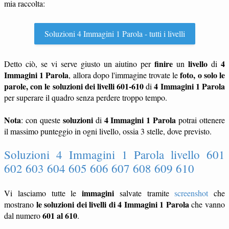
mia raccolta:
Soluzioni 4 Immagini 1 Parola - tutti i livelli
finire
livello
4
Detto ciò, se vi serve giusto un aiutino per
un
di
Immagini 1 Parola
foto, o solo le
, allora dopo l'immagine trovate le
parole, con le soluzioni dei livelli 601-610
4 Immagini 1 Parola
di
per superare il quadro senza perdere troppo tempo.
Nota
soluzioni
4 Immagini 1 Parola
: con queste
di
potrai ottenere
il massimo punteggio in ogni livello, ossia 3 stelle, dove previsto.
Soluzioni 4 Immagini 1 Parola livello 601
602 603 604 605 606 607 608 609 610
immagini
Vi lasciamo tutte le
salvate tramite
screenshot
che
le soluzioni dei livelli di 4 Immagini 1 Parola
mostrano
che vanno
601 al 610
dal numero
.