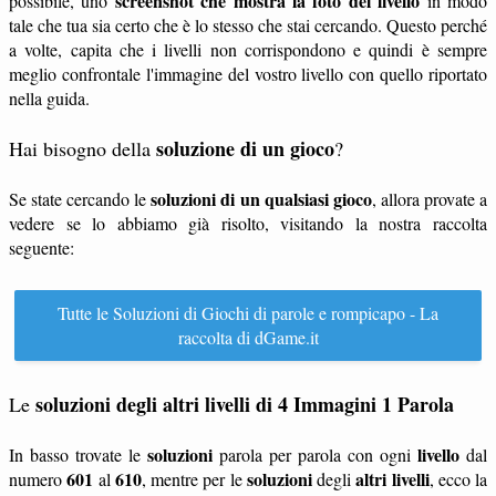
screenshot che mostra la foto del livello
possibile, uno
in modo
tale che tua sia certo che è lo stesso che stai cercando. Questo perché
a volte, capita che i livelli non corrispondono e quindi è sempre
meglio confrontale l'immagine del vostro livello con quello riportato
nella guida.
soluzione di un gioco
Hai bisogno della
?
soluzioni di un qualsiasi gioco
Se state cercando le
, allora provate a
vedere se lo abbiamo già risolto, visitando la nostra raccolta
seguente:
Tutte le Soluzioni di Giochi di parole e rompicapo - La
raccolta di dGame.it
soluzioni degli altri livelli di 4 Immagini 1 Parola
Le
soluzioni
livello
In basso trovate le
parola per parola con ogni
dal
601
610
soluzioni
altri livelli
numero
al
, mentre per le
degli
, ecco la