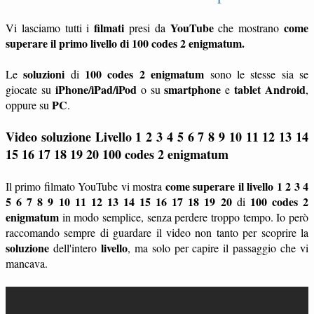
filmati
YouTube
come
Vi lasciamo tutti i
presi da
che mostrano
superare il primo livello di 100 codes 2 enigmatum.
soluzioni
100 codes 2 enigmatum
Le
di
sono le stesse sia se
iPhone/iPad/iPod
smartphone
tablet
Android
giocate su
o su
e
,
PC
oppure su
.
Video soluzione Livello 1 2 3 4 5 6 7 8 9 10 11 12 13 14
15 16 17 18 19 20
100 codes 2 enigmatum
come superare il livello 1 2 3 4
Il primo filmato YouTube vi mostra
5 6 7 8 9 10 11 12 13 14 15 16 17 18 19 20
100 codes 2
di
enigmatum
in modo semplice, senza perdere troppo tempo. Io però
raccomando sempre di guardare il video non tanto per scoprire la
soluzione
livello
dell'intero
, ma solo per capire il passaggio che vi
mancava.