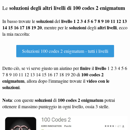
soluzioni degli altri livelli di
100 codes 2 enigmatum
Le
soluzioni
livello 1 2 3 4 5 6 7 8 9 10 11 12 13
In basso trovate le
del
14 15 16 17 18 19 20
soluzioni
altri livelli
, mentre per le
degli
, ecco
la mia raccolta:
Soluzioni 100 codes 2 enigmatum - tutti i livelli
finire
livello
Detto ciò, se vi serve giusto un aiutino per
il
1 2 3 4 5 6
100 codes 2
7 8 9 10 11 12 13 14 15 16 17 18 19 20 di
enigmatum
video con le
, allora dopo l'immagine trovate il
soluzioni
.
Nota
soluzioni
100 codes 2 enigmatum
: con queste
di
potrai
ottenere il massimo punteggio in ogni livello, ossia 3 stelle.