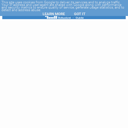
-->
This site uses cookies from Google to deliver its services and to analyze traffic.
Your IP address and user-agent are shared with Google along with performance
and security metrics to ensure quality of service, generate usage statistics, and to
detect and address abuse.
LEARN MORE
GOT IT