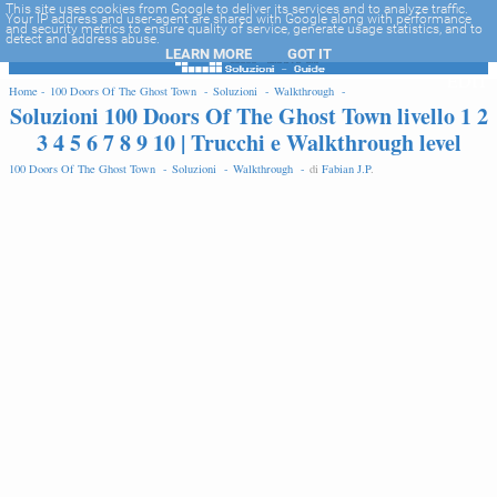
-->
This site uses cookies from Google to deliver its services and to analyze traffic.
Your IP address and user-agent are shared with Google along with performance
and security metrics to ensure quality of service, generate usage statistics, and to
detect and address abuse.
LEARN MORE
GOT IT
EDIT
Home -
100 Doors Of The Ghost Town -
Soluzioni -
Walkthrough -
Soluzioni 100 Doors Of The Ghost Town livello 1 2
3 4 5 6 7 8 9 10 | Trucchi e Walkthrough level
100 Doors Of The Ghost Town -
Soluzioni -
Walkthrough -
di
Fabian J.P
.