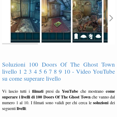
Soluzioni 100 Doors Of The Ghost Town
livello 1 2 3 4 5 6 7 8 9 10 - Video YouTube
su come superare livello
filmati
YouTube
come
Vi lascio tutti i
presi da
che mostrano
superare i livelli di 100 Doors Of The Ghost Town
che vanno dal
soluzioni
numero 1 al 10. I filmati sono validi per chi cerca le
dei
livelli
seguenti
: