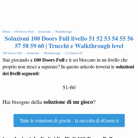
EDIT
Home -
100 Doors Full -
Soluzioni -
Walkthrough -
Soluzioni 100 Doors Full livello 51 52 53 54 55 56
57 58 59 60 | Trucchi e Walkthrough level
100 Doors Full -
Soluzioni -
Walkthrough -
di
Fabian J.P
.
100 Doors Full
Stai giocando a
e ti sei bloccato in un livello che
soluzioni
proprio non riesci a superare? In questo articolo troverai le
dei livelli seguenti
:
51-60
soluzione di un gioco
Hai bisogno della
?
Tutte le soluzioni di giochi - la raccolta di dGame.it