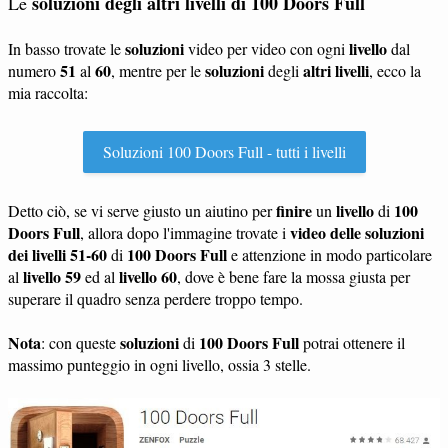
soluzioni degli altri livelli di 100 Doors Full
Le
soluzioni
livello
In basso trovate le
video per video con ogni
dal
51
60
soluzioni
altri livelli
numero
al
, mentre per le
degli
, ecco la
mia raccolta:
Soluzioni 100 Doors Full - tutti i livelli
finire
livello
100
Detto ciò, se vi serve giusto un aiutino per
un
di
Doors Full
video delle soluzioni
, allora dopo l'immagine trovate i
dei livelli 51-60
100 Doors Full
di
e attenzione in modo particolare
livello 59
livello 60
al
ed al
, dove è bene fare la mossa giusta per
superare il quadro senza perdere troppo tempo.
Nota
soluzioni
100 Doors Full
: con queste
di
potrai ottenere il
massimo punteggio in ogni livello, ossia 3 stelle.