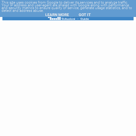
-->
This site uses cookies from Google to deliver its services and to analyze traffic.
Your IP address and user-agent are shared with Google along with performance
and security metrics to ensure quality of service, generate usage statistics, and to
detect and address abuse.
LEARN MORE
GOT IT