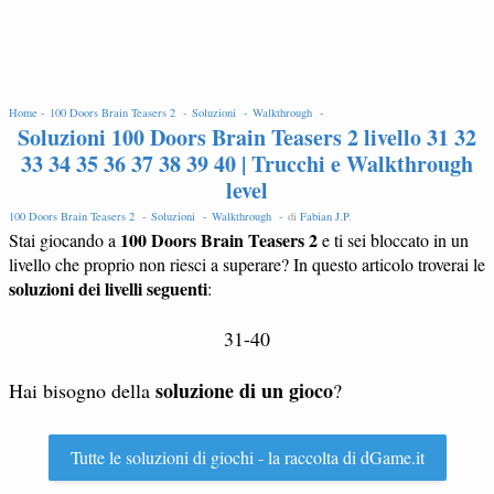
EDIT
Home -
100 Doors Brain Teasers 2 -
Soluzioni -
Walkthrough -
Soluzioni 100 Doors Brain Teasers 2 livello 31 32
33 34 35 36 37 38 39 40 | Trucchi e Walkthrough
level
100 Doors Brain Teasers 2 -
Soluzioni -
Walkthrough -
di
Fabian J.P
.
100 Doors Brain Teasers 2
Stai giocando a
e ti sei bloccato in un
livello che proprio non riesci a superare? In questo articolo troverai le
soluzioni dei livelli seguenti
:
31-40
soluzione di un gioco
Hai bisogno della
?
Tutte le soluzioni di giochi - la raccolta di dGame.it