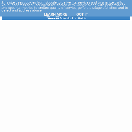
-->
This site uses cookies from Google to deliver its services and to analyze traffic.
Your IP address and user-agent are shared with Google along with performance
and security metrics to ensure quality of service, generate usage statistics, and to
detect and address abuse.
LEARN MORE
GOT IT