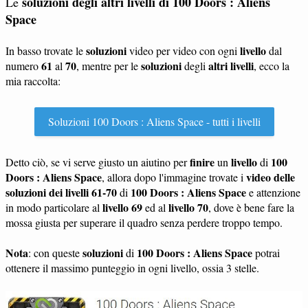
soluzioni degli altri livelli di 100 Doors : Aliens
Le
Space
soluzioni
livello
In basso trovate le
video per video con ogni
dal
61
70
soluzioni
altri livelli
numero
al
, mentre per le
degli
, ecco la
mia raccolta:
Soluzioni 100 Doors : Aliens Space - tutti i livelli
finire
livello
100
Detto ciò, se vi serve giusto un aiutino per
un
di
Doors : Aliens Space
video delle
, allora dopo l'immagine trovate i
soluzioni dei livelli 61-70
100 Doors : Aliens Space
di
e attenzione
livello 69
livello 70
in modo particolare al
ed al
, dove è bene fare la
mossa giusta per superare il quadro senza perdere troppo tempo.
Nota
soluzioni
100 Doors : Aliens Space
: con queste
di
potrai
ottenere il massimo punteggio in ogni livello, ossia 3 stelle.