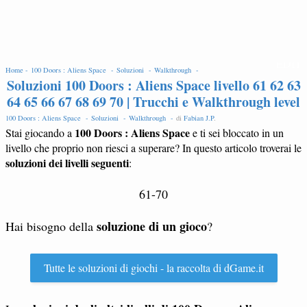
EDIT
Home -
100 Doors : Aliens Space -
Soluzioni -
Walkthrough -
Soluzioni 100 Doors : Aliens Space livello 61 62 63
64 65 66 67 68 69 70 | Trucchi e Walkthrough level
100 Doors : Aliens Space -
Soluzioni -
Walkthrough -
di
Fabian J.P
.
100 Doors : Aliens Space
Stai giocando a
e ti sei bloccato in un
livello che proprio non riesci a superare? In questo articolo troverai le
soluzioni dei livelli seguenti
:
61-70
soluzione di un gioco
Hai bisogno della
?
Tutte le soluzioni di giochi - la raccolta di dGame.it