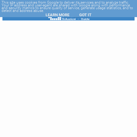
-->
This site uses cookies from Google to deliver its services and to analyze traffic.
Your IP address and user-agent are shared with Google along with performance
and security metrics to ensure quality of service, generate usage statistics, and to
detect and address abuse.
LEARN MORE
GOT IT