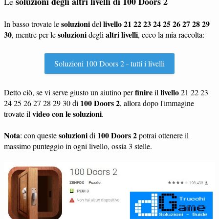
soluzioni degli altri livelli di
100 Doors 2
Le
soluzioni
livello 21 22 23 24 25 26 27 28 29
In basso trovate le
del
30
soluzioni
altri livelli
, mentre per le
degli
, ecco la mia raccolta:
Soluzioni 100 Doors 2 - tutti i livelli
finire
livello
Detto ciò, se vi serve giusto un aiutino per
il
21 22 23
100 Doors 2
24 25 26 27 28 29 30 di
, allora dopo l'immagine
video con le soluzioni
trovate il
.
Nota
soluzioni
100 Doors 2
: con queste
di
potrai ottenere il
massimo punteggio in ogni livello, ossia 3 stelle.