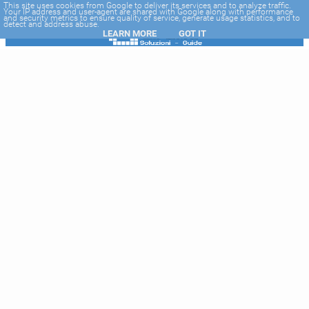
-->
This site uses cookies from Google to deliver its services and to analyze traffic.
Your IP address and user-agent are shared with Google along with performance
and security metrics to ensure quality of service, generate usage statistics, and to
detect and address abuse.
LEARN MORE
GOT IT