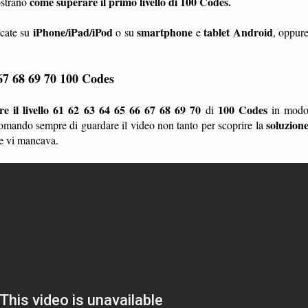
come superare il primo livello di 100 Codes.
strano
iPhone/iPad/iPod
smartphone
tablet
Android
ocate su
o su
e
, oppur
 67 68 69 70
100 Codes
e il livello 61 62 63 64 65 66 67 68 69 70
100 Codes
di
in mod
soluzion
omando sempre di guardare il video non tanto per scoprire la
he vi mancava.