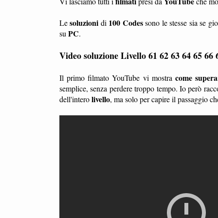
filmati
YouTube
Vi lasciamo tutti i
presi da
che mo
soluzioni
100 Codes
Le
di
sono le stesse sia se gi
PC
su
.
Video soluzione Livello 61 62 63 64 65 66
come superar
Il primo filmato YouTube vi mostra
semplice, senza perdere troppo tempo. Io però racc
livello
dell'intero
, ma solo per capire il passaggio c