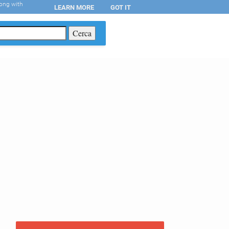
long with
LEARN MORE
GOT IT
T