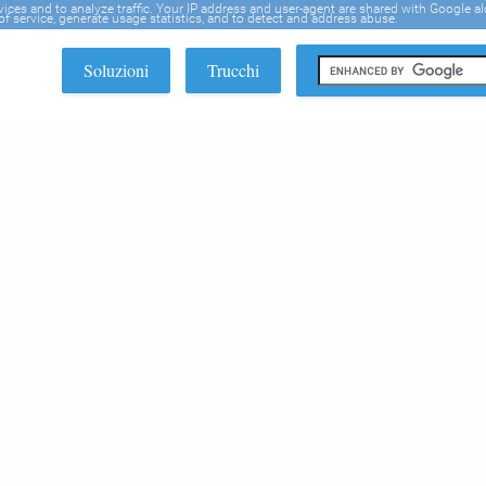
rvices and to analyze traffic. Your IP address and user-agent are shared with Google a
f service, generate usage statistics, and to detect and address abuse.
Soluzioni
Trucchi
EDI