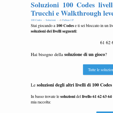
Soluzioni 100 Codes live
Trucchi e Walkthrough lev
100 Codes -
Soluzioni -
di
Fabian J.P
.
100 Codes
Stai giocando a
e ti sei bloccato in un li
soluzioni dei livelli seguenti
:
61 62 
soluzione di un gioco
Hai bisogno della
?
Tutte le soluzio
soluzioni degli altri livelli di
100 Codes
Le
soluzioni
livello 61 62 63 64
In basso trovate le
del
mia raccolta: