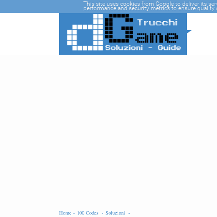
-->
This site uses cookies from Google to deliver its se
performance and security metrics to ensure quality o
Home -
100 Codes -
Soluzioni -