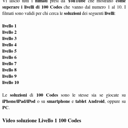
filmati
YouTube
come
Vi lascio tutti i
presi da
che mostrano
superare i livelli di 100 Codes
che vanno dal numero 1 al 10. I
soluzioni
livelli
filmati sono validi per chi cerca le
dei seguenti
:
livello 1
livello 2
livello 3
livello 4
livello 5
livello 6
livello 7
livello 8
livello 9
livello 10
soluzioni
100 Codes
Le
di
sono le stesse sia se giocate su
iPhone/iPad/iPod
smartphone
tablet
Android
o su
e
, oppure su
PC
.
Video soluzione Livello 1 100 Codes