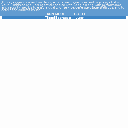
-->
This site uses cookies from Google to deliver its services and to analyze traffic.
Your IP address and user-agent are shared with Google along with performance
and security metrics to ensure quality of service, generate usage statistics, and to
detect and address abuse.
LEARN MORE
GOT IT