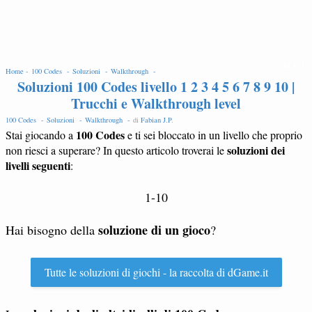
EDIT
Home -
100 Codes -
Soluzioni -
Walkthrough -
Soluzioni 100 Codes livello 1 2 3 4 5 6 7 8 9 10 |
Trucchi e Walkthrough level
100 Codes -
Soluzioni -
Walkthrough -
di
Fabian J.P
.
100 Codes
Stai giocando a
e ti sei bloccato in un livello che proprio
soluzioni dei
non riesci a superare? In questo articolo troverai le
livelli seguenti
:
1-10
soluzione di un gioco
Hai bisogno della
?
Tutte le soluzioni di giochi - la raccolta di dGame.it