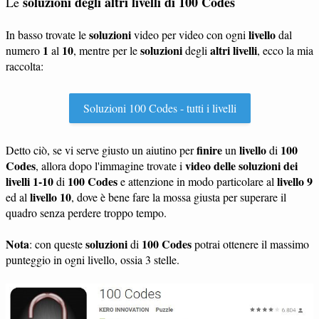
soluzioni degli altri livelli di 100 Codes
Le
soluzioni
livello
In basso trovate le
video per video con ogni
dal
1
10
soluzioni
altri livelli
numero
al
, mentre per le
degli
, ecco la mia
raccolta:
Soluzioni 100 Codes - tutti i livelli
finire
livello
100
Detto ciò, se vi serve giusto un aiutino per
un
di
Codes
video delle soluzioni dei
, allora dopo l'immagine trovate i
livelli 1-10
100 Codes
livello 9
di
e attenzione in modo particolare al
livello 10
ed al
, dove è bene fare la mossa giusta per superare il
quadro senza perdere troppo tempo.
Nota
soluzioni
100 Codes
: con queste
di
potrai ottenere il massimo
punteggio in ogni livello, ossia 3 stelle.