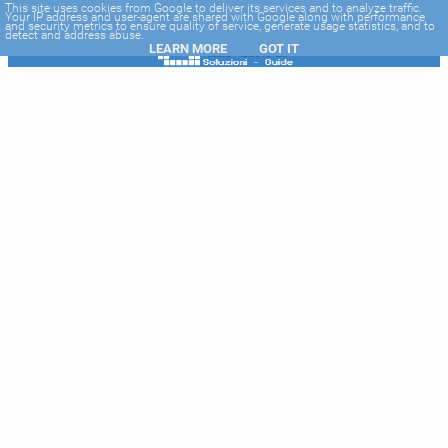
-->
This site uses cookies from Google to deliver its services and to analyze traffic.
Your IP address and user-agent are shared with Google along with performance
and security metrics to ensure quality of service, generate usage statistics, and to
detect and address abuse.
LEARN MORE
GOT IT