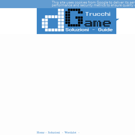
-->
This site uses cookies from Google to deliver its se
performance and security metrics to ensure quality o
Home -
Soluzioni -
Wordalot -