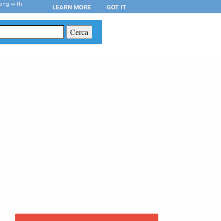
long with
LEARN MORE
GOT IT
T