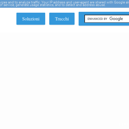
rvices and to analyze traffic. Your IP address and user-agent are shared with Google a
f service, generate usage statistics, and to detect and address abuse.
Soluzioni
Trucchi
EDI