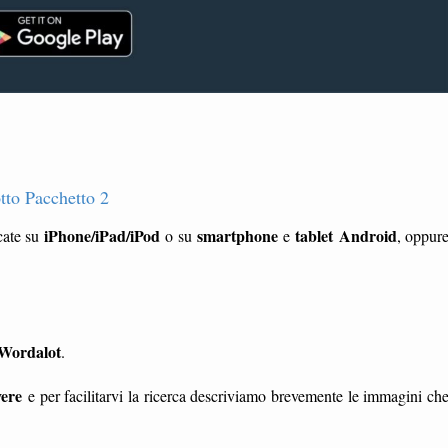
tto Pacchetto 2
iPhone/iPad/iPod
smartphone
tablet
Android
cate su
o su
e
, oppur
i Wordalot
.
vere
e per facilitarvi la ricerca descriviamo brevemente le immagini ch