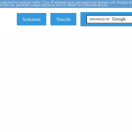
rvices and to analyze traffic. Your IP address and user-agent are shared with Google a
f service, generate usage statistics, and to detect and address abuse.
Soluzioni
Trucchi
EDI