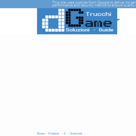
-->
This site uses cookies from Google to deliver its se
performance and security metrics to ensure quality o
Home -
Fishdom -
S -
Soluzioni -