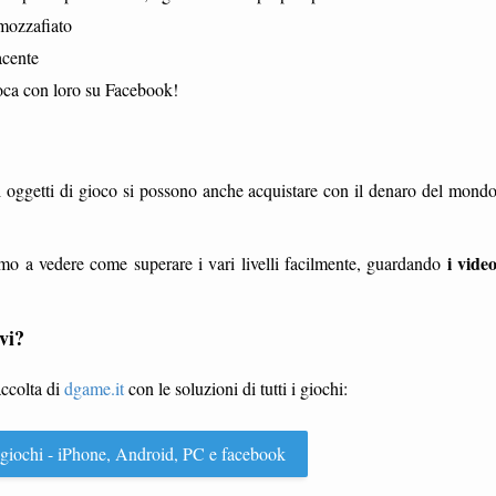
mozzafiato
acente
ioca con loro su Facebook!
 oggetti di gioco si possono anche acquistare con il denaro del mond
i vide
mo a vedere come superare i vari livelli facilmente, guardando
vi?
accolta di
dgame.it
con le soluzioni di tutti i giochi:
 i giochi - iPhone, Android, PC e facebook