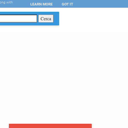
long with
LEARN MORE
GOT IT
T