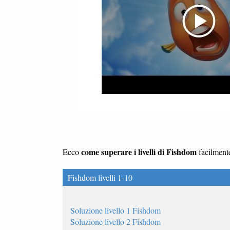
come superare i livelli di Fishdom
Ecco
facilment
Fishdom livelli 1-10
Soluzione livello 1 Fishdom
Soluzione livello 2 Fishdom