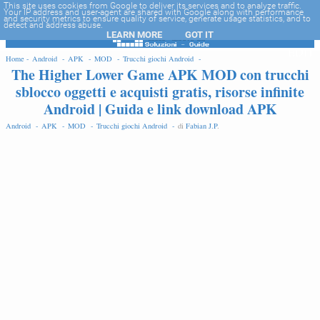
-->
This site uses cookies from Google to deliver its services and to analyze traffic.
Your IP address and user-agent are shared with Google along with performance
and security metrics to ensure quality of service, generate usage statistics, and to
detect and address abuse.
LEARN MORE
GOT IT
EDIT
Home -
Android -
APK -
MOD -
Trucchi giochi Android -
The Higher Lower Game APK MOD con trucchi
sblocco oggetti e acquisti gratis, risorse infinite
Android | Guida e link download APK
Android -
APK -
MOD -
Trucchi giochi Android -
di
Fabian J.P
.