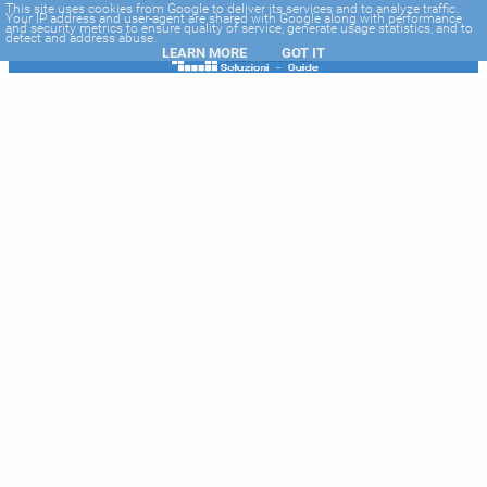
-->
This site uses cookies from Google to deliver its services and to analyze traffic.
Your IP address and user-agent are shared with Google along with performance
and security metrics to ensure quality of service, generate usage statistics, and to
detect and address abuse.
LEARN MORE
GOT IT