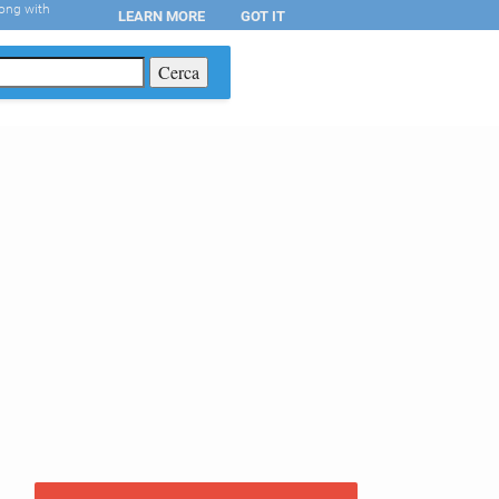
long with
LEARN MORE
GOT IT
T