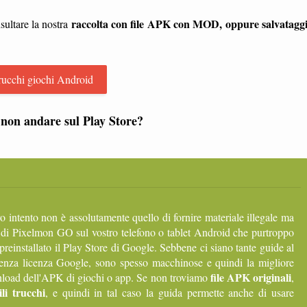
raccolta con file APK con MOD, oppure salvatagg
sultare la nostra
rucchi giochi Android
non andare sul Play Store?
ro intento non è assolutamente quello di fornire materiale illegale ma
 di Pixelmon GO sul vostro telefono o tablet Android che purtroppo
 preinstallato il Play Store di Google. Sebbene ci siano tante guide al
senza licenza Google, sono spesso macchinose e quindi la migliore
file APK originali
ownload dell'APK di giochi o app. Se non troviamo
,
li trucchi
, e quindi in tal caso la guida permette anche di usare