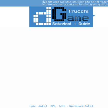
-->
This site uses cookies from Google to deliver its se
performance and security metrics to ensure quality o
Home -
Android -
APK -
MOD -
Trucchi giochi Android -