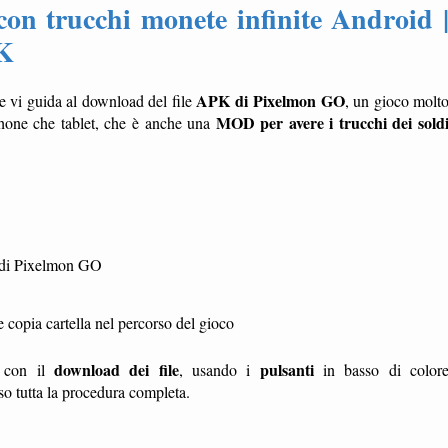
 trucchi monete infinite Android 
PK
APK di Pixelmon GO
e vi guida al download del file
, un gioco molt
MOD per avere i trucchi dei sold
tphone che tablet, che è anche una
 di Pixelmon GO
opia cartella nel percorso del gioco
download dei file
pulsanti
te con il
, usando i
in basso di color
sso tutta la procedura completa.