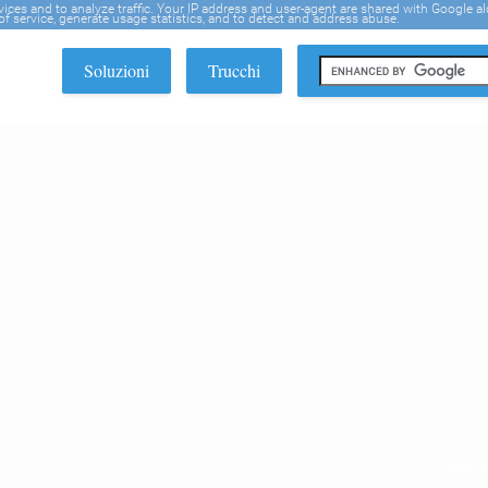
rvices and to analyze traffic. Your IP address and user-agent are shared with Google a
f service, generate usage statistics, and to detect and address abuse.
Soluzioni
Trucchi
EDI