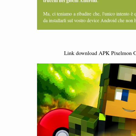
trucchi nei giochi Android
.
Ma, ci teniamo a ribadire che, l'unico intento è 
da installarli sul vostro device Android che non h
Link download APK Pixelmon GO 