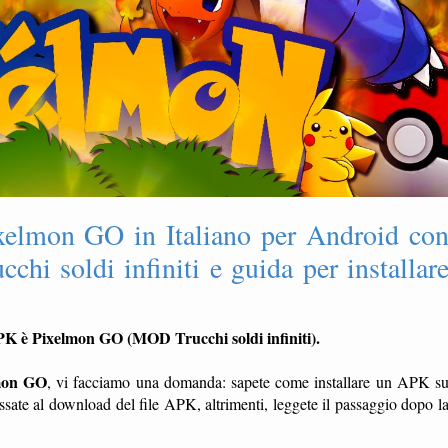
elmon GO in Italiano per Android co
hi soldi infiniti e guida per installar
APK è Pixelmon GO (MOD Trucchi soldi infiniti).
lmon GO
, vi facciamo una domanda: sapete come installare un APK s
ssate al download del file APK, altrimenti, leggete il passaggio dopo l