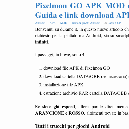
Pixelmon GO APK MOD con
Guida e link download A
Android -
APK -
MOD -
Trucchi giochi Android -
di
Fabian J.P
.
Benvenuti su dGame.it, in questo nuovo articolo ch
richiesto per la piattaforma Android, sia su smar
infiniti
.
I passaggi, in breve, sono 4:
download file APK di Pixelmon GO
download cartella DATA/OBB (se necessaria)
installazione file APK
estrazione archivio RAR cartella DATA/OBB e c
Se siete già esperti
, allora partite direttamen
ARANCIONE e ROSSO
, altrimenti trovate in ba
Tutti i trucchi per giochi Android