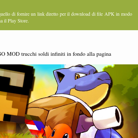
quello di fornire un link diretto per il download di file APK in modo
a il Play Store.
MOD trucchi soldi infiniti in fondo alla pagina