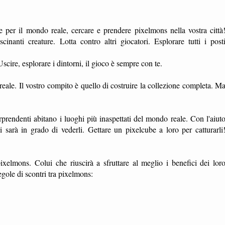
 per il mondo reale, cercare e prendere pixelmons nella vostra città
inanti creature. Lotta contro altri giocatori. Esplorare tutti i post
scire, esplorare i dintorni, il gioco è sempre con te.
eale. Il vostro compito è quello di costruire la collezione completa. M
prendenti abitano i luoghi più inaspettati del mondo reale. Con l'aiut
i sarà in grado di vederli. Gettare un pixelcube a loro per catturarli
 pixelmons. Colui che riuscirà a sfruttare al meglio i benefici dei lor
egole di scontri tra pixelmons: