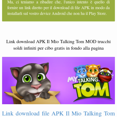
Ma, ci teniamo a ribadire che, l'unico intento è quello di
fornire un link diretto per il download di file APK in modo da
installarli sul vostro device Android che non ha il Play Store.
Link download APK Il Mio Talking Tom MOD trucchi
soldi infiniti per cibo gratis in fondo alla pagina
Link download file APK Il Mio Talking Tom