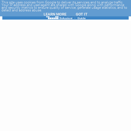
-->
This site uses cookies from Google to deliver its services and to analyze traffic.
Your IP address and user-agent are shared with Google along with performance
and security metrics to ensure quality of service, generate usage statistics, and to
detect and address abuse.
LEARN MORE
GOT IT