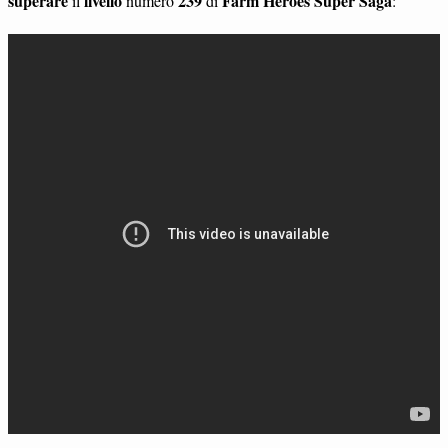
superare
livello
239
Farm Heroes Super Saga
il
numero
di
: