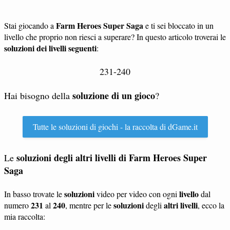
Farm Heroes Super Saga
Stai giocando a
e ti sei bloccato in un
livello che proprio non riesci a superare? In questo articolo troverai le
soluzioni dei livelli seguenti
:
231-240
soluzione di un gioco
Hai bisogno della
?
Tutte le soluzioni di giochi - la raccolta di dGame.it
soluzioni degli altri livelli di Farm Heroes Super
Le
Saga
soluzioni
livello
In basso trovate le
video per video con ogni
dal
231
240
soluzioni
altri livelli
numero
al
, mentre per le
degli
, ecco la
mia raccolta: