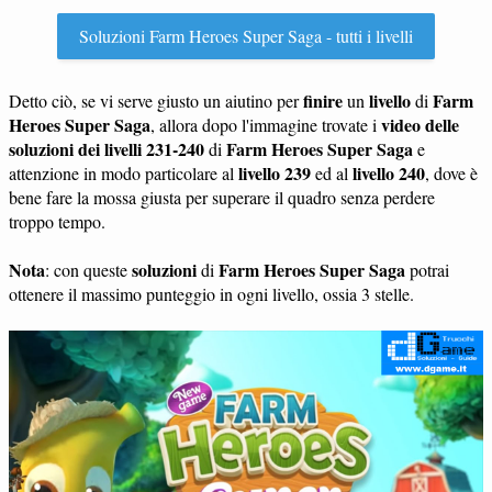
Soluzioni Farm Heroes Super Saga - tutti i livelli
finire
livello
Farm
Detto ciò, se vi serve giusto un aiutino per
un
di
Heroes Super Saga
video delle
, allora dopo l'immagine trovate i
soluzioni dei livelli 231-240
Farm Heroes Super Saga
di
e
livello 239
livello 240
attenzione in modo particolare al
ed al
, dove è
bene fare la mossa giusta per superare il quadro senza perdere
troppo tempo.
Nota
soluzioni
Farm Heroes Super Saga
: con queste
di
potrai
ottenere il massimo punteggio in ogni livello, ossia 3 stelle.