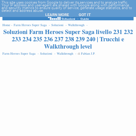
-->
This site uses cookies from Google to deliver its services and to analyze traffic.
Your IP address and user-agent are shared with Google along with performance
and security metrics to ensure quality of service, generate usage statistics, and to
detect and address abuse.
LEARN MORE
GOT IT
EDIT
Home -
Farm Heroes Super Saga -
Soluzioni -
Walkthrough -
Soluzioni Farm Heroes Super Saga livello 231 232
233 234 235 236 237 238 239 240 | Trucchi e
Walkthrough level
Farm Heroes Super Saga -
Soluzioni -
Walkthrough -
di
Fabian J.P
.