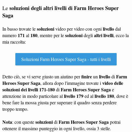
soluzioni degli altri livelli di Farm Heroes Super
Le
Saga
soluzioni
livello
In basso trovate le
video per video con ogni
dal
171
180
soluzioni
altri livelli
numero
al
, mentre per le
degli
, ecco la
mia raccolta:
Soluzioni Farm Heroes Super Saga - tutti i livelli
finire
livello
Farm
Detto ciò, se vi serve giusto un aiutino per
un
di
Heroes Super Saga
video delle
, allora dopo l'immagine trovate i
soluzioni dei livelli 171-180
Farm Heroes Super Saga
di
e
livello 179
livello 180
attenzione in modo particolare al
ed al
, dove è
bene fare la mossa giusta per superare il quadro senza perdere
troppo tempo.
Nota
soluzioni
Farm Heroes Super Saga
: con queste
di
potrai
ottenere il massimo punteggio in ogni livello, ossia 3 stelle.