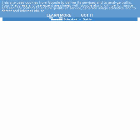
-->
This site uses cookies from Google to deliver its services and to analyze traffic.
Your IP address and user-agent are shared with Google along with performance
and security metrics to ensure quality of service, generate usage statistics, and to
detect and address abuse.
LEARN MORE
GOT IT