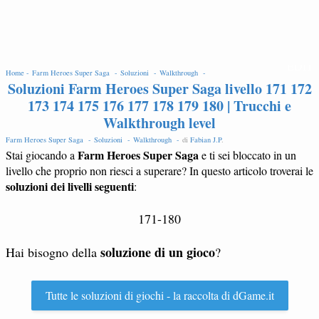
EDIT
Home -
Farm Heroes Super Saga -
Soluzioni -
Walkthrough -
Soluzioni Farm Heroes Super Saga livello 171 172
173 174 175 176 177 178 179 180 | Trucchi e
Walkthrough level
Farm Heroes Super Saga -
Soluzioni -
Walkthrough -
di
Fabian J.P
.
Farm Heroes Super Saga
Stai giocando a
e ti sei bloccato in un
livello che proprio non riesci a superare? In questo articolo troverai le
soluzioni dei livelli seguenti
:
171-180
soluzione di un gioco
Hai bisogno della
?
Tutte le soluzioni di giochi - la raccolta di dGame.it