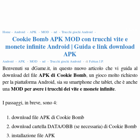
EDIT
Home -
Android -
APK -
MOD -
nd -
Trucchi giochi Android -
Cookie Bomb APK MOD con trucchi vite e
monete infinite Android | Guida e link download
APK
Android -
APK -
MOD -
nd -
Trucchi giochi Android -
di
Fabian J.P
.
Benvenuti su dGame.it, in questo nuovo articolo che vi guida al
APK di Cookie Bomb
download del file
, un gioco molto richiesto
per la piattaforma Android, sia su smartphone che tablet, che è anche
MOD per avere i trucchi dei vite e monete infinite
una
.
I passaggi, in breve, sono 4:
download file APK di Cookie Bomb
download cartella DATA/OBB (se necessaria) di Cookie Bomb
installazione file APK