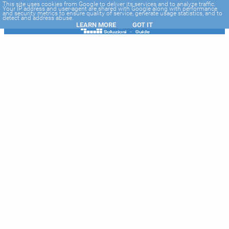
-->
This site uses cookies from Google to deliver its services and to analyze traffic.
Your IP address and user-agent are shared with Google along with performance
and security metrics to ensure quality of service, generate usage statistics, and to
detect and address abuse.
LEARN MORE
GOT IT