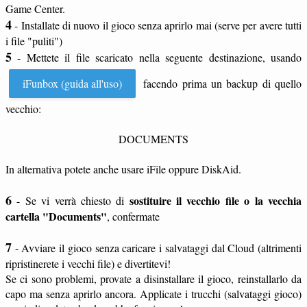
Game Center.
4
- Installate di nuovo il gioco senza aprirlo mai (serve per avere tutti
i file "puliti")
5
- Mettete il file scaricato nella seguente destinazione, usando
iFunbox (guida all'uso)
facendo prima un backup di quello
vecchio:
DOCUMENTS
In alternativa potete anche usare iFile oppure DiskAid.
6
sostituire il vecchio file o la vecchia
- Se vi verrà chiesto di
cartella "Documents"
, confermate
7
- Avviare il gioco senza caricare i salvataggi dal Cloud (altrimenti
ripristinerete i vecchi file) e divertitevi!
Se ci sono problemi, provate a disinstallare il gioco, reinstallarlo da
capo ma senza aprirlo ancora. Applicate i trucchi (salvataggi gioco)