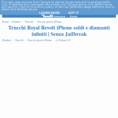
-->
This site uses cookies from Google to deliver its services and to analyze traffic.
Your IP address and user-agent are shared with Google along with performance
and security metrics to ensure quality of service, generate usage statistics, and to
detect and address abuse.
LEARN MORE
GOT IT
EDIT
Home -
iFunbox -
Trucchi -
Trucchi giochi iPhone -
Trucchi Royal Revolt iPhone soldi e diamanti
infiniti | Senza Jailbreak
iFunbox -
Trucchi -
Trucchi giochi iPhone -
di
Fabian J.P
.