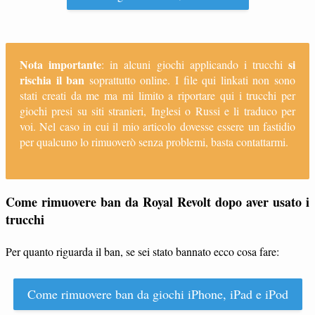
Nota importante
si
: in alcuni giochi applicando i trucchi
rischia il ban
soprattutto online. I file qui linkati non sono
stati creati da me ma mi limito a riportare qui i trucchi per
giochi presi su siti stranieri, Inglesi o Russi e li traduco per
voi. Nel caso in cui il mio articolo dovesse essere un fastidio
per qualcuno lo rimuoverò senza problemi, basta contattarmi.
Come rimuovere ban da Royal Revolt dopo aver usato i
trucchi
Per quanto riguarda il ban, se sei stato bannato ecco cosa fare:
Come rimuovere ban da giochi iPhone, iPad e iPod