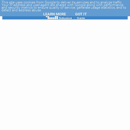
-->
This site uses cookies from Google to deliver its services and to analyze traffic.
Your IP address and user-agent are shared with Google along with performance
and security metrics to ensure quality of service, generate usage statistics, and to
detect and address abuse.
LEARN MORE
GOT IT