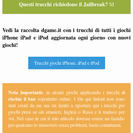
Questi trucchi richiedono il Jailbreak?
SI
Vedi la raccolta dgame.it con i trucchi di tutti i giochi
iPhone iPad e iPod aggiornata ogni giorno con nuovi
giochi!
Trucchi giochi iPhone, iPad e iPod
Nota importante
si
: in alcuni giochi applicando i trucchi
rischia il ban
soprattutto online. I file qui linkati non sono
stati creati da me ma mi limito a riportare qui i trucchi per
giochi presi su siti stranieri, Inglesi o Russi e li traduco per
voi. Nel caso in cui il mio articolo dovesse essere un fastidio
per qualcuno lo rimuoverò senza problemi, basta contattarmi.