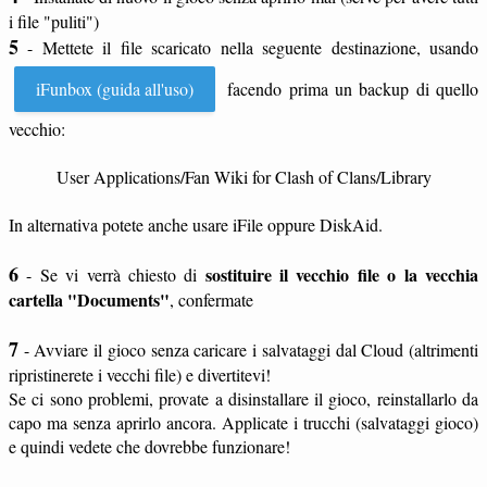
i file "puliti")
5
- Mettete il file scaricato nella seguente destinazione, usando
iFunbox (guida all'uso)
facendo prima un backup di quello
vecchio:
User Applications/Fan Wiki for Clash of Clans/Library
In alternativa potete anche usare iFile oppure DiskAid.
6
sostituire il vecchio file o la vecchia
- Se vi verrà chiesto di
cartella "Documents"
, confermate
7
- Avviare il gioco senza caricare i salvataggi dal Cloud (altrimenti
ripristinerete i vecchi file) e divertitevi!
Se ci sono problemi, provate a disinstallare il gioco, reinstallarlo da
capo ma senza aprirlo ancora. Applicate i trucchi (salvataggi gioco)
e quindi vedete che dovrebbe funzionare!