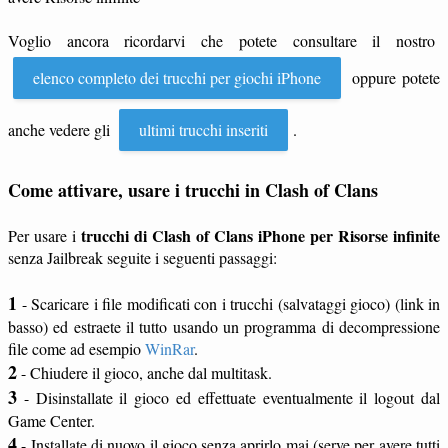
Voglio ancora ricordarvi che potete consultare il nostro
elenco completo dei trucchi per giochi iPhone
oppure potete
anche vedere gli
ultimi trucchi inseriti
.
Come attivare, usare i trucchi in Clash of Clans
trucchi di Clash of Clans iPhone per Risorse infinite
Per usare i
senza Jailbreak seguite i seguenti passaggi:
1
- Scaricare i file modificati con i trucchi (salvataggi gioco) (link in
basso) ed estraete il tutto usando un programma di decompressione
file come ad esempio
WinRar
.
2
- Chiudere il gioco, anche dal multitask.
3
- Disinstallate il gioco ed effettuate eventualmente il logout dal
Game Center.
4
- Installate di nuovo il gioco senza aprirlo mai (serve per avere tutti