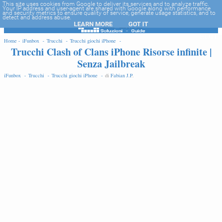
-->
This site uses cookies from Google to deliver its services and to analyze traffic.
Your IP address and user-agent are shared with Google along with performance
and security metrics to ensure quality of service, generate usage statistics, and to
detect and address abuse.
LEARN MORE
GOT IT
EDIT
Home -
iFunbox -
Trucchi -
Trucchi giochi iPhone -
Trucchi Clash of Clans iPhone Risorse infinite |
Senza Jailbreak
iFunbox -
Trucchi -
Trucchi giochi iPhone -
di
Fabian J.P
.