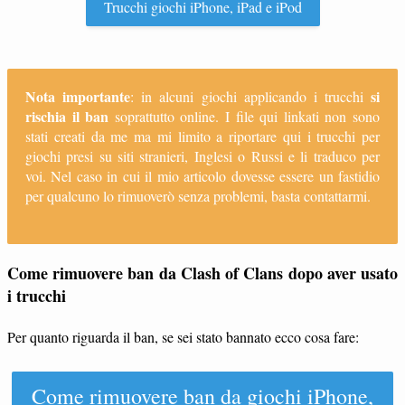
Trucchi giochi iPhone, iPad e iPod
Nota importante
si
: in alcuni giochi applicando i trucchi
rischia il ban
soprattutto online. I file qui linkati non sono
stati creati da me ma mi limito a riportare qui i trucchi per
giochi presi su siti stranieri, Inglesi o Russi e li traduco per
voi. Nel caso in cui il mio articolo dovesse essere un fastidio
per qualcuno lo rimuoverò senza problemi, basta contattarmi.
Come rimuovere ban da Clash of Clans dopo aver usato
i trucchi
Per quanto riguarda il ban, se sei stato bannato ecco cosa fare:
Come rimuovere ban da giochi iPhone,