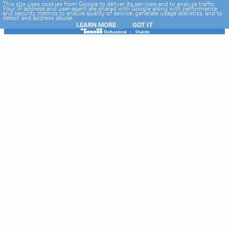
-->
This site uses cookies from Google to deliver its services and to analyze traffic.
Your IP address and user-agent are shared with Google along with performance
and security metrics to ensure quality of service, generate usage statistics, and to
detect and address abuse.
LEARN MORE
GOT IT